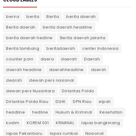
berira
berita
Berita
berita daerah
Berita daerah
berita daerah headline
berita daerah hedline
Berita daerah jakarta
Berita tambang
beritadaerah
center Indonesia
counter polri
daera
daerah
Daerah
daerah headline
daerahheadline
daersh
dearah
dewan pers nasional
dewan pers Nusantara
Dirlantas Polda
Dirlantas Polda Riau
DLHK
DPN Riau
elpali
headline
hedline
Hukum & Kriminal
Kesehatan
kodim
KOREM 031
KRIMINAL
lapas bangkinang
lapas Pekanbaru
lapas rumbai
Nasional