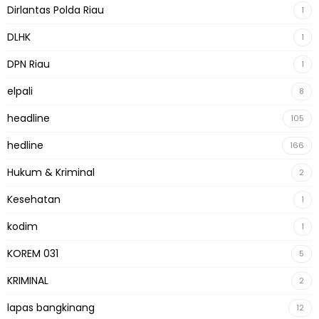
Dirlantas Polda Riau
1
DLHK
1
DPN Riau
1
elpali
8
headline
105
hedline
166
Hukum & Kriminal
2
Kesehatan
1
kodim
1
KOREM 031
5
KRIMINAL
2
lapas bangkinang
12