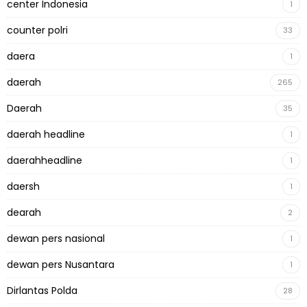
center Indonesia
1
counter polri
33
daera
1
daerah
265
Daerah
35
daerah headline
1
daerahheadline
1
daersh
1
dearah
2
dewan pers nasional
1
dewan pers Nusantara
1
Dirlantas Polda
28