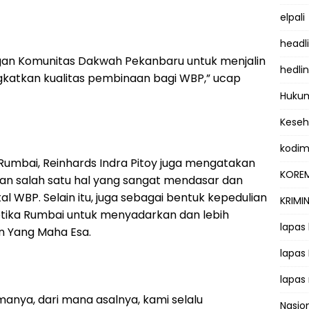
elpali
headl
gan Komunitas Dakwah Pekanbaru untuk menjalin
hedli
katkan kualitas pembinaan bagi WBP,” ucap
Hukum
Kese
kodi
 Rumbai, Reinhards Indra Pitoy juga mengatakan
KOREM
n salah satu hal yang sangat mendasar dan
WBP. Selain itu, juga sebagai bentuk kepedulian
KRIMI
tika Rumbai untuk menyadarkan dan lebih
lapas
 Yang Maha Esa.
lapas
lapas
anya, dari mana asalnya, kami selalu
Nasio