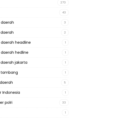
270
43
a daerah
3
a daerah
2
a daerah headline
1
a daerah hedline
1
a daerah jakarta
1
a tambang
1
adaerah
5
r Indonesia
1
r polri
33
1