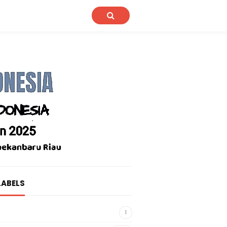
LABELS
1