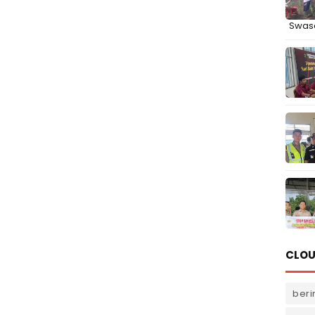
Swas
CLOU
beri