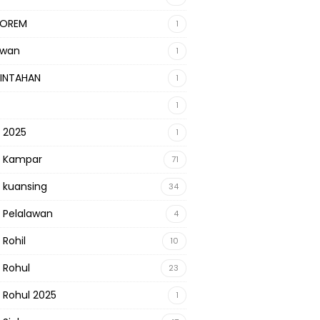
KOREM
1
awan
1
INTAHAN
1
1
s 2025
1
s Kampar
71
s kuansing
34
s Pelalawan
4
 Rohil
10
s Rohul
23
s Rohul 2025
1