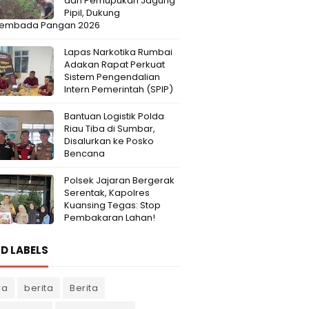
dan Pemupukan Jagung
Pipil, Dukung
embada Pangan 2026
Lapas Narkotika Rumbai
Adakan Rapat Perkuat
Sistem Pengendalian
Intern Pemerintah (SPIP)
Bantuan Logistik Polda
Riau Tiba di Sumbar,
Disalurkan ke Posko
Bencana
Polsek Jajaran Bergerak
Serentak, Kapolres
Kuansing Tegas: Stop
Pembakaran Lahan!
D LABELS
ra
berita
Berita