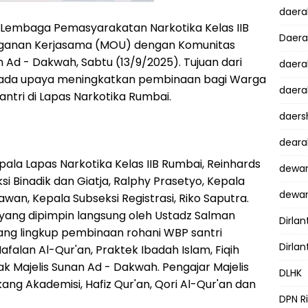
daer
Lembaga Pemasyarakatan Narkotika Kelas IIB
Daer
ganan Kerjasama (MOU) dengan Komunitas
Ad - Dakwah, Sabtu (13/9/2025). Tujuan dari
daera
pada upaya meningkatkan pembinaan bagi Warga
daera
ntri di Lapas Narkotika Rumbai.
daers
dear
pala Lapas Narkotika Kelas IIB Rumbai, Reinhards
dewan
si Binadik dan Giatja, Ralphy Prasetyo, Kepala
dewan
wan, Kepala Subseksi Registrasi, Riko Saputra.
yang dipimpin langsung oleh Ustadz Salman
Dirlan
a ruang lingkup pembinaan rohani WBP santri
Dirlan
falan Al-Qur'an, Praktek Ibadah Islam, Fiqih
ak Majelis Sunan Ad - Dakwah. Pengajar Majelis
DLHK
ng Akademisi, Hafiz Qur'an, Qori Al-Qur'an dan
DPN R