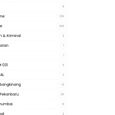
8
ine
105
ne
166
 & Kriminal
2
hatan
1
m
1
 031
5
NAL
2
 bangkinang
12
 Pekanbaru
26
 rumbai
6
nal
2