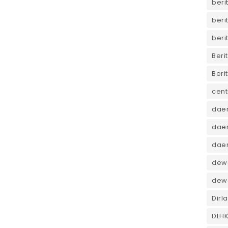
beri
beri
beri
Beri
Beri
cent
dae
daer
dae
dewa
dew
Dirl
DLH