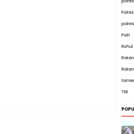
polres
Polre
polre
Polri
Rohul
Rokan 
Rokan
tamen
TNI
POPU