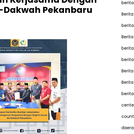
berita
d-Dakwah Pekanbaru
Berita
berit
Berit
berit
berit
Berit
Berit
berit
cente
counte
daera