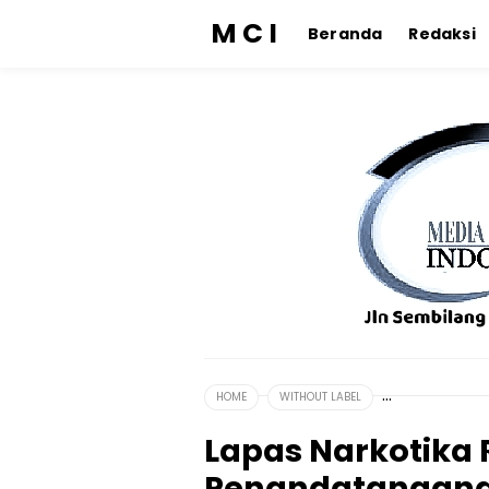
M C I
Beranda
Redaksi
HOME
WITHOUT LABEL
Lapas Narkotika
Penandatangana