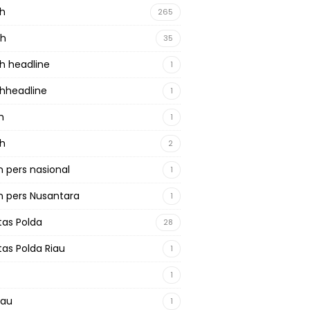
ah
265
ah
35
h headline
1
hheadline
1
h
1
ah
2
 pers nasional
1
 pers Nusantara
1
tas Polda
28
tas Polda Riau
1
1
iau
1