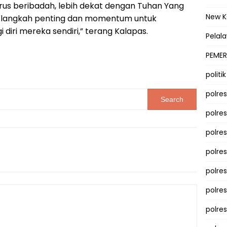
us beribadah, lebih dekat dengan Tuhan Yang
New 
ah langkah penting dan momentum untuk
iri mereka sendiri,” terang Kalapas.
Pelal
PEMER
politik
polre
polre
polre
polre
polres
polre
polre