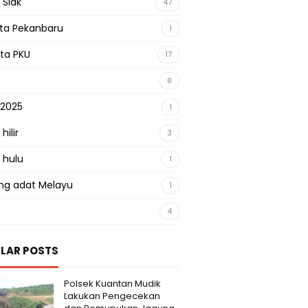
 Siak
47
sta Pekanbaru
1
sta PKU
17
8
 2025
1
hilir
3
 hulu
1
g adat Melayu
1
4
LAR POSTS
Polsek Kuantan Mudik
Lakukan Pengecekan