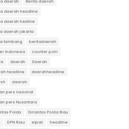
ta daerah
Berita daerah
ta daerah headline
ta daerah hedline
ta daerah jakarta
ta tambang
beritadaerah
er Indonesia
counter polri
ra
daerah
Daerah
ah headline
daerahheadline
rsh
dearah
n pers nasional
an pers Nusantara
antas Polda
Dirlantas Polda Riau
K
DPN Riau
elpali
headline