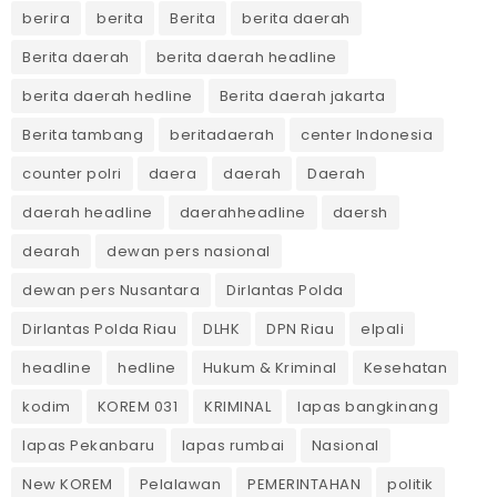
berira
berita
Berita
berita daerah
Berita daerah
berita daerah headline
berita daerah hedline
Berita daerah jakarta
Berita tambang
beritadaerah
center Indonesia
counter polri
daera
daerah
Daerah
daerah headline
daerahheadline
daersh
dearah
dewan pers nasional
dewan pers Nusantara
Dirlantas Polda
Dirlantas Polda Riau
DLHK
DPN Riau
elpali
headline
hedline
Hukum & Kriminal
Kesehatan
kodim
KOREM 031
KRIMINAL
lapas bangkinang
lapas Pekanbaru
lapas rumbai
Nasional
New KOREM
Pelalawan
PEMERINTAHAN
politik