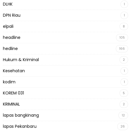
DLHK
1
DPN Riau
1
elpali
8
headline
105
hedline
166
Hukum & Kriminal
2
Kesehatan
1
kodim
1
KOREM 031
5
KRIMINAL
2
lapas bangkinang
12
lapas Pekanbaru
26