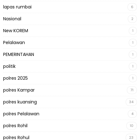
lapas rumbai
6
Nasional
2
New KOREM
1
Pelalawan
1
PEMERINTAHAN
1
politik
1
polres 2025
1
polres Kampar
71
polres kuansing
34
polres Pelalawan
4
polres Rohil
10
polres Rohul
23