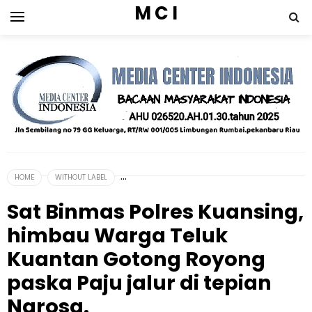
M C I
HOME
WITHOUT LABEL
Sat Binmas Polres Kuansing,
himbau Warga Teluk
Kuantan Gotong Royong
paska Paju jalur di tepian
Narosa.