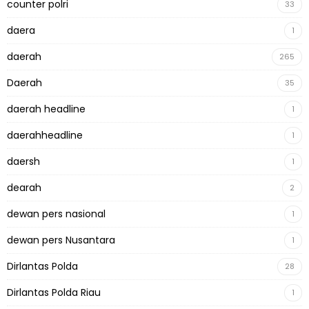
counter polri
33
daera
1
daerah
265
Daerah
35
daerah headline
1
daerahheadline
1
daersh
1
dearah
2
dewan pers nasional
1
dewan pers Nusantara
1
Dirlantas Polda
28
Dirlantas Polda Riau
1