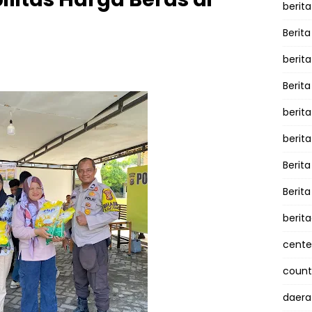
berita
Berita
berit
Berit
berit
berit
Berit
Berit
berit
cente
counte
daera