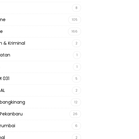
8
ine
105
ne
166
 & Kriminal
2
hatan
1
m
1
 031
5
NAL
2
 bangkinang
12
 Pekanbaru
26
 rumbai
6
nal
2