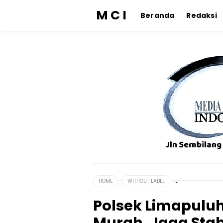
M C I
Beranda
Redaksi
HOME
WITHOUT LABEL
Polsek Limapulu
Murah, Jaga Stabi