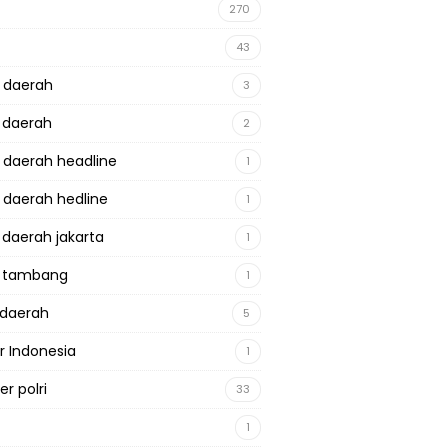
270
43
a daerah
3
a daerah
2
a daerah headline
1
a daerah hedline
1
a daerah jakarta
1
a tambang
1
adaerah
5
r Indonesia
1
r polri
33
1