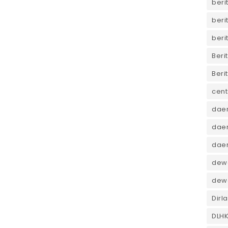
beri
beri
beri
Beri
Beri
cent
dae
daer
dae
dewa
dew
Dirl
DLH