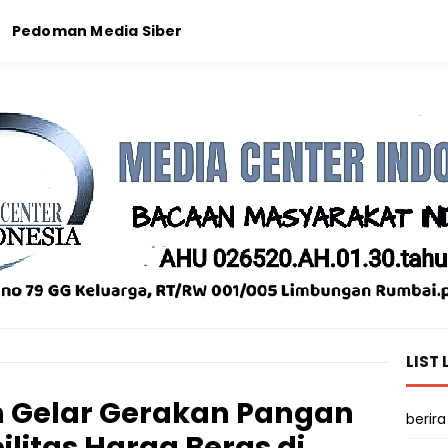
Pedoman Media Siber
LIST 
h Gelar Gerakan Pangan
berira
litas Harga Beras di