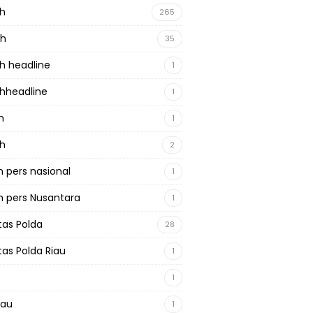
ah
265
ah
35
h headline
1
hheadline
1
h
1
ah
2
 pers nasional
1
 pers Nusantara
1
tas Polda
28
tas Polda Riau
1
1
iau
1