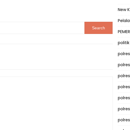
New 
Pelal
PEMER
politik
polre
polre
polre
polre
polres
polre
polre