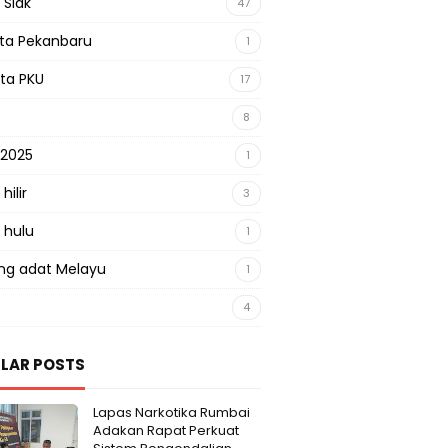
 Siak
47
sta Pekanbaru
1
sta PKU
17
8
 2025
1
hilir
3
 hulu
1
g adat Melayu
1
4
LAR POSTS
Lapas Narkotika Rumbai
Adakan Rapat Perkuat