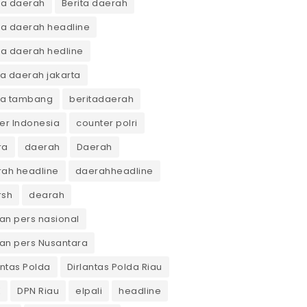
ta daerah
Berita daerah
ta daerah headline
ta daerah hedline
ta daerah jakarta
ta tambang
beritadaerah
er Indonesia
counter polri
ra
daerah
Daerah
ah headline
daerahheadline
rsh
dearah
n pers nasional
an pers Nusantara
antas Polda
Dirlantas Polda Riau
K
DPN Riau
elpali
headline