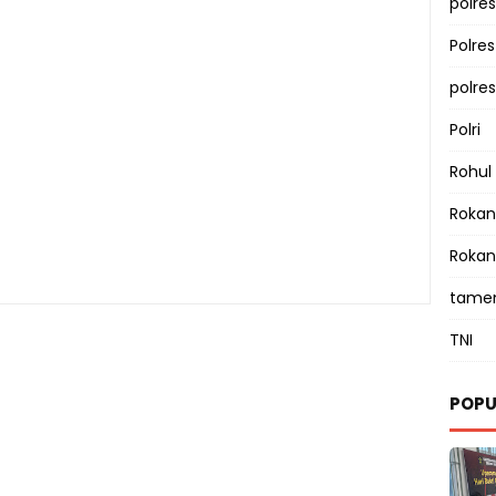
polres
Polre
polre
Polri
Rohul
Rokan 
Rokan
tamen
TNI
POPU