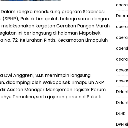
daer
 Dalam rangka mendukung program Stabilisasi
Daer
 (SPHP), Polsek Limapuluh bekerja sama dengan
ri melaksanakan kegiatan Gerakan Pangan Murah
daera
egiatan ini berlangsung di halaman Mapolsek
daera
a No. 72, Kelurahan Rintis, Kecamatan Limapuluh
daers
dear
dewan
a Dwi Anggreni, S.I.K memimpin langsung
dewan
an, didampingi oleh Wakapolsek Limapuluh AKP
 hadir Asisten Manager Manajemen Logistik Perum
Dirlan
ahyu Trimakno, serta jajaran personel Polsek
Dirlan
DLHK
DPN R