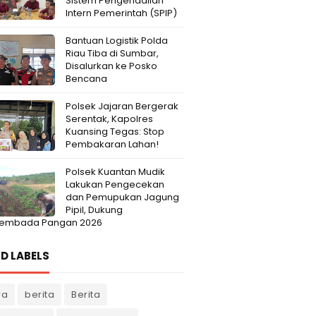
Sistem Pengendalian
Intern Pemerintah (SPIP)
Bantuan Logistik Polda
Riau Tiba di Sumbar,
Disalurkan ke Posko
Bencana
Polsek Jajaran Bergerak
Serentak, Kapolres
Kuansing Tegas: Stop
Pembakaran Lahan!
Polsek Kuantan Mudik
Lakukan Pengecekan
dan Pemupukan Jagung
Pipil, Dukung
embada Pangan 2026
D LABELS
ra
berita
Berita