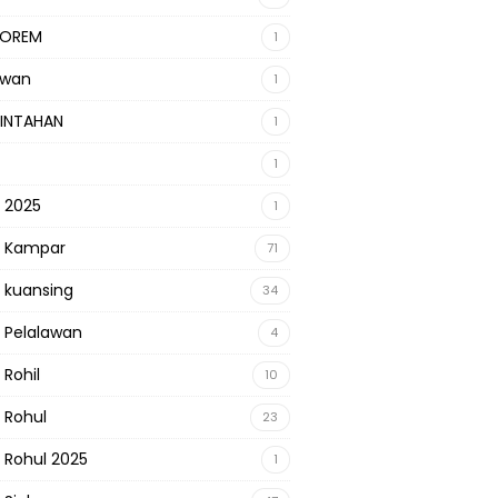
KOREM
1
awan
1
INTAHAN
1
1
s 2025
1
s Kampar
71
s kuansing
34
s Pelalawan
4
 Rohil
10
s Rohul
23
s Rohul 2025
1