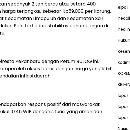
rkan sebanyak 2 ton beras atau setara 400
elpali
 harga terjangkau sebesar Rp59.000 per karung.
at Kecamatan Limapuluh dan Kecamatan Sail
headl
ulian Polri terhadap stabilitas bahan pangan di
hedli
ru.
Hukum
Kese
Polresta Pekanbaru dengan Perum BULOG ini,
kodi
emperoleh akses beras dengan harga yang lebih
KOREM
ndalian inflasi daerah.
KRIMI
lapas
ndapatkan respons positif dari masyarakat
lapas
pukul 10.45 WIB dengan situasi yang aman dan
lapas
Nasio