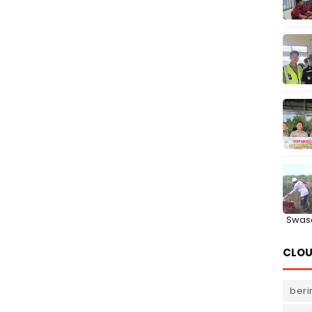
Swas
CLOU
beri