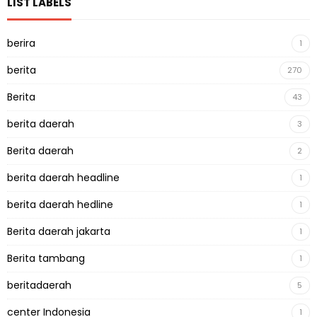
LIST LABELS
berira
1
berita
270
Berita
43
berita daerah
3
Berita daerah
2
berita daerah headline
1
berita daerah hedline
1
Berita daerah jakarta
1
Berita tambang
1
beritadaerah
5
center Indonesia
1