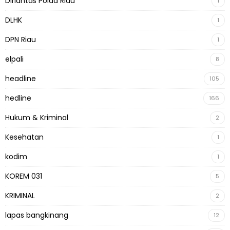
Dirlantas Polda Riau
1
DLHK
1
DPN Riau
1
elpali
8
headline
105
hedline
166
Hukum & Kriminal
2
Kesehatan
1
kodim
1
KOREM 031
5
KRIMINAL
2
lapas bangkinang
12