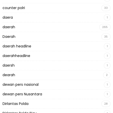
counter polri
33
daera
1
daerah
265
Daerah
35
daerah headline
1
daerahheadline
1
daersh
1
dearah
2
dewan pers nasional
1
dewan pers Nusantara
1
Dirlantas Polda
28