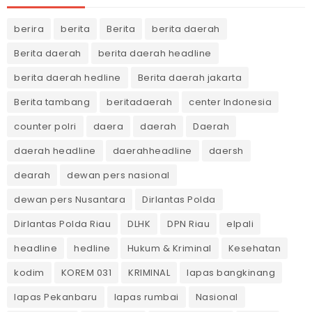
berira
berita
Berita
berita daerah
Berita daerah
berita daerah headline
berita daerah hedline
Berita daerah jakarta
Berita tambang
beritadaerah
center Indonesia
counter polri
daera
daerah
Daerah
daerah headline
daerahheadline
daersh
dearah
dewan pers nasional
dewan pers Nusantara
Dirlantas Polda
Dirlantas Polda Riau
DLHK
DPN Riau
elpali
headline
hedline
Hukum & Kriminal
Kesehatan
kodim
KOREM 031
KRIMINAL
lapas bangkinang
lapas Pekanbaru
lapas rumbai
Nasional