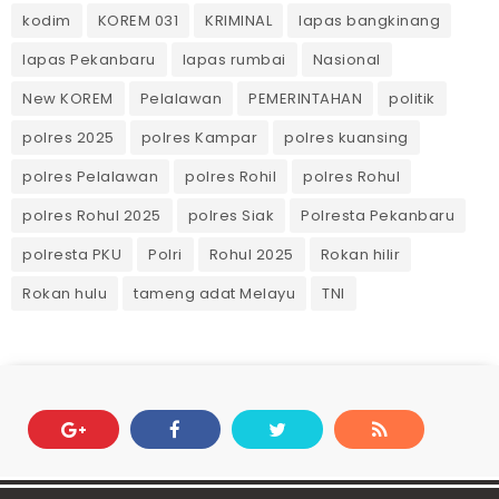
kodim
KOREM 031
KRIMINAL
lapas bangkinang
lapas Pekanbaru
lapas rumbai
Nasional
New KOREM
Pelalawan
PEMERINTAHAN
politik
polres 2025
polres Kampar
polres kuansing
polres Pelalawan
polres Rohil
polres Rohul
polres Rohul 2025
polres Siak
Polresta Pekanbaru
polresta PKU
Polri
Rohul 2025
Rokan hilir
Rokan hulu
tameng adat Melayu
TNI