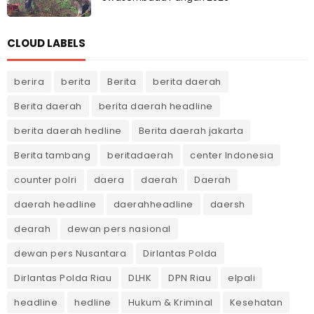
CLOUD LABELS
berira
berita
Berita
berita daerah
Berita daerah
berita daerah headline
berita daerah hedline
Berita daerah jakarta
Berita tambang
beritadaerah
center Indonesia
counter polri
daera
daerah
Daerah
daerah headline
daerahheadline
daersh
dearah
dewan pers nasional
dewan pers Nusantara
Dirlantas Polda
Dirlantas Polda Riau
DLHK
DPN Riau
elpali
headline
hedline
Hukum & Kriminal
Kesehatan