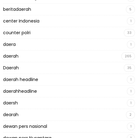
beritadaerah
5
center Indonesia
1
counter polri
33
daera
1
daerah
265
Daerah
35
daerah headline
1
daerahheadline
1
daersh
1
dearah
2
dewan pers nasional
1
dewan pers Nusantara
1