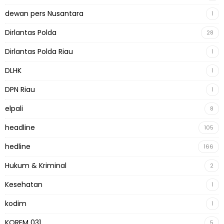
dewan pers Nusantara
1
Dirlantas Polda
28
Dirlantas Polda Riau
1
DLHK
1
DPN Riau
1
elpali
8
headline
105
hedline
166
Hukum & Kriminal
2
Kesehatan
1
kodim
1
KOREM 031
5