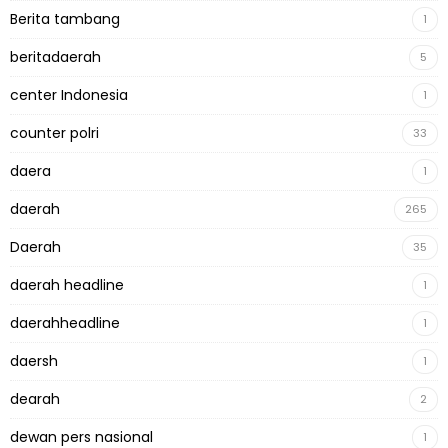
Berita tambang
1
beritadaerah
5
center Indonesia
1
counter polri
33
daera
1
daerah
265
Daerah
35
daerah headline
1
daerahheadline
1
daersh
1
dearah
2
dewan pers nasional
1