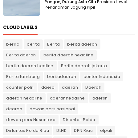
Pangan, Dukung Asta Cita Presiden Lewat
Penanaman Jagung Pipil
CLOUD LABELS
berira
berita
Berita
berita daerah
Berita daerah
berita daerah headline
berita daerah hedline
Berita daerah jakarta
Berita tambang
beritadaerah
center Indonesia
counter polri
daera
daerah
Daerah
daerah headline
daerahheadline
daersh
dearah
dewan pers nasional
dewan pers Nusantara
Dirlantas Polda
Dirlantas Polda Riau
DLHK
DPN Riau
elpali