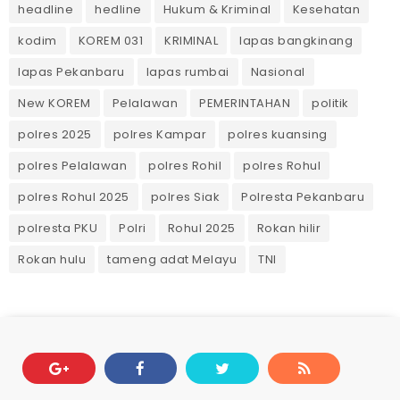
headline
hedline
Hukum & Kriminal
Kesehatan
kodim
KOREM 031
KRIMINAL
lapas bangkinang
lapas Pekanbaru
lapas rumbai
Nasional
New KOREM
Pelalawan
PEMERINTAHAN
politik
polres 2025
polres Kampar
polres kuansing
polres Pelalawan
polres Rohil
polres Rohul
polres Rohul 2025
polres Siak
Polresta Pekanbaru
polresta PKU
Polri
Rohul 2025
Rokan hilir
Rokan hulu
tameng adat Melayu
TNI