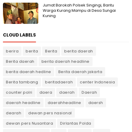
Jumat Barokah Polsek Singingi, Bantu
Warga Kurang Mampu di Desa Sungai
Kuning
CLOUD LABELS
berira
berita
Berita
berita daerah
Berita daerah
berita daerah headline
berita daerah hedline
Berita daerah jakarta
Berita tambang
beritadaerah
center Indonesia
counter polri
daera
daerah
Daerah
daerah headline
daerahheadline
daersh
dearah
dewan pers nasional
dewan pers Nusantara
Dirlantas Polda