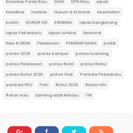
Dirlantas Polda Riau
DLHK
DPN Riau
elpali
headline
hedline
Hukum & Kriminal
Kesehatan
kodim
KOREM 031
KRIMINAL
lapas bangkinang
lapas Pekanbaru
lapas rumbai
Nasional
New KOREM
Pelalawan
PEMERINTAHAN
politik
polres 2025
polres Kampar
polres kuansing
polres Pelalawan
polres Rohil
polres Rohul
polres Rohul 2025
polres Siak
Polresta Pekanbaru
polresta PKU
Polri
Rohul 2025
Rokan hilir
Rokan hulu
tameng adat Melayu
TNI