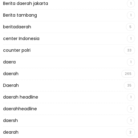
Berita daerah jakarta
1
Berita tambang
1
beritadaerah
5
center Indonesia
1
counter polri
33
daera
1
daerah
265
Daerah
35
daerah headline
1
daerahheadline
1
daersh
1
dearah
2