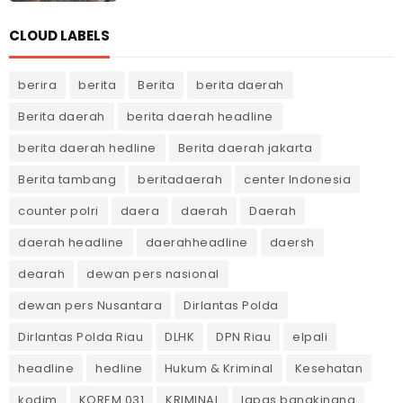
CLOUD LABELS
berira
berita
Berita
berita daerah
Berita daerah
berita daerah headline
berita daerah hedline
Berita daerah jakarta
Berita tambang
beritadaerah
center Indonesia
counter polri
daera
daerah
Daerah
daerah headline
daerahheadline
daersh
dearah
dewan pers nasional
dewan pers Nusantara
Dirlantas Polda
Dirlantas Polda Riau
DLHK
DPN Riau
elpali
headline
hedline
Hukum & Kriminal
Kesehatan
kodim
KOREM 031
KRIMINAL
lapas bangkinang