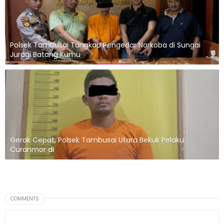
Polsek Tambusai Tangkap Pengedar Narkoba di Sungai
Juragi Batang Kumu
Gerak Cepat, Polsek Tambusai Utara Bekuk Pelaku
Curanmor di
COMMENTS