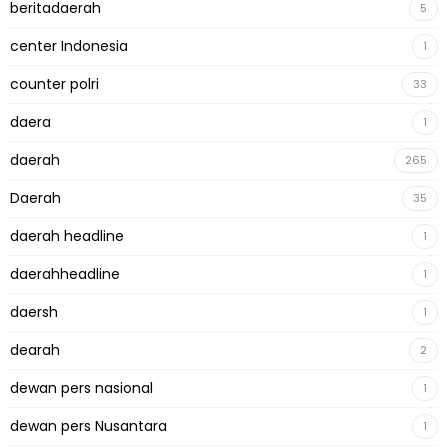
beritadaerah
5
center Indonesia
1
counter polri
33
daera
1
daerah
265
Daerah
35
daerah headline
1
daerahheadline
1
daersh
1
dearah
2
dewan pers nasional
1
dewan pers Nusantara
1