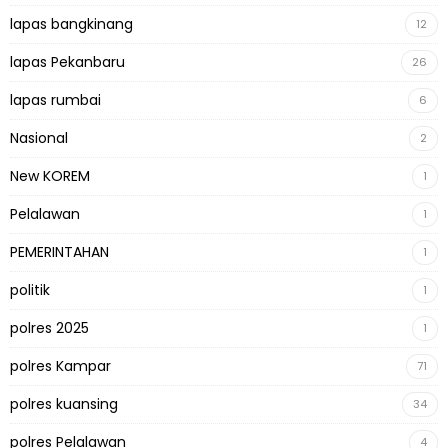
lapas bangkinang
12
lapas Pekanbaru
26
lapas rumbai
6
Nasional
2
New KOREM
1
Pelalawan
1
PEMERINTAHAN
1
politik
1
polres 2025
1
polres Kampar
71
polres kuansing
34
polres Pelalawan
4