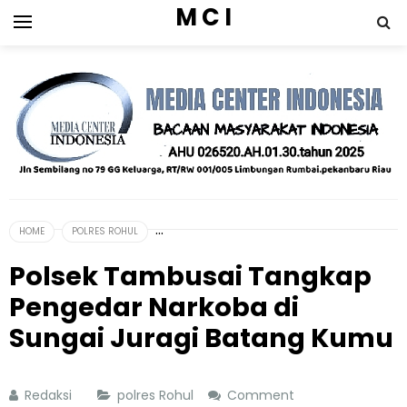
M C I
HOME
POLRES ROHUL
Polsek Tambusai Tangkap
Pengedar Narkoba di
Sungai Juragi Batang Kumu
Redaksi
polres Rohul
Comment