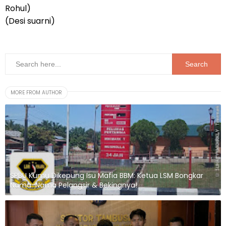
Rohul)
(Desi suarni)
MORE FROM AUTHOR
SPBU Kumu Dikepung Isu Mafia BBM: Ketua LSM Bongkar
Nama-Nama Pelangsir & Bekingnya!