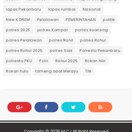
lapas Pekanbaru
lapas rumbai
Nasional
New KOREM
Pelalawan
PEMERINTAHAN
politik
polres 2025
polres Kampar
polres kuansing
polres Pelalawan
polres Rohil
polres Rohul
polres Rohul 2025
polres Siak
Polresta Pekanbaru
polresta PKU
Polri
Rohul 2025
Rokan hilir
Rokan hulu
tameng adat Melayu
TNI
Copyright ©
2026
M C I
All Right Reserved