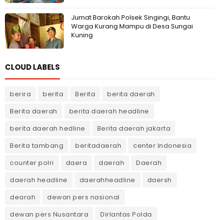
Jumat Barokah Polsek Singingi, Bantu
Warga Kurang Mampu di Desa Sungai
Kuning
CLOUD LABELS
berira
berita
Berita
berita daerah
Berita daerah
berita daerah headline
berita daerah hedline
Berita daerah jakarta
Berita tambang
beritadaerah
center Indonesia
counter polri
daera
daerah
Daerah
daerah headline
daerahheadline
daersh
dearah
dewan pers nasional
dewan pers Nusantara
Dirlantas Polda