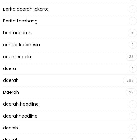
Berita daerah jakarta
1
Berita tambang
1
beritadaerah
5
center Indonesia
1
counter polri
33
daera
1
daerah
265
Daerah
35
daerah headline
1
daerahheadline
1
daersh
1
dearah
2