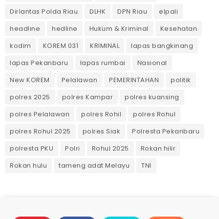
Dirlantas Polda Riau
DLHK
DPN Riau
elpali
headline
hedline
Hukum & Kriminal
Kesehatan
kodim
KOREM 031
KRIMINAL
lapas bangkinang
lapas Pekanbaru
lapas rumbai
Nasional
New KOREM
Pelalawan
PEMERINTAHAN
politik
polres 2025
polres Kampar
polres kuansing
polres Pelalawan
polres Rohil
polres Rohul
polres Rohul 2025
polres Siak
Polresta Pekanbaru
polresta PKU
Polri
Rohul 2025
Rokan hilir
Rokan hulu
tameng adat Melayu
TNI