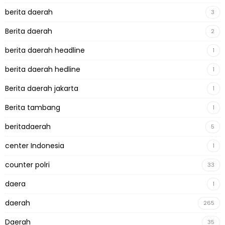
berita daerah
3
Berita daerah
2
berita daerah headline
1
berita daerah hedline
1
Berita daerah jakarta
1
Berita tambang
1
beritadaerah
5
center Indonesia
1
counter polri
33
daera
1
daerah
265
Daerah
35