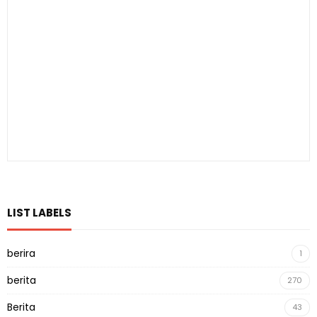
LIST LABELS
berira
1
berita
270
Berita
43