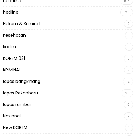
headline
105
hedline
166
Hukum & Kriminal
2
Kesehatan
1
kodim
1
KOREM 031
5
KRIMINAL
2
lapas bangkinang
12
lapas Pekanbaru
26
lapas rumbai
6
Nasional
2
New KOREM
1