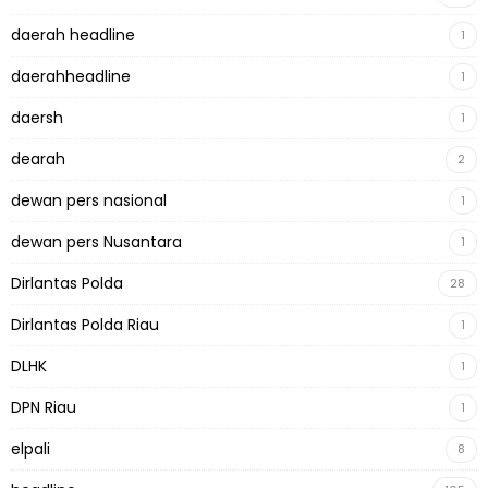
daerah headline
1
daerahheadline
1
daersh
1
dearah
2
dewan pers nasional
1
dewan pers Nusantara
1
Dirlantas Polda
28
Dirlantas Polda Riau
1
DLHK
1
DPN Riau
1
elpali
8