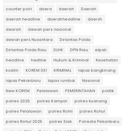
counter polri
daera
daerah
Daerah
daerah headline
daerahheadline
daersh
dearah
dewan pers nasional
dewan pers Nusantara
Dirlantas Polda
Dirlantas Polda Riau
DLHK
DPN Riau
elpali
headline
hedline
Hukum & Kriminal
Kesehatan
kodim
KOREM 031
KRIMINAL
lapas bangkinang
lapas Pekanbaru
lapas rumbai
Nasional
New KOREM
Pelalawan
PEMERINTAHAN
politik
polres 2025
polres Kampar
polres kuansing
polres Pelalawan
polres Rohil
polres Rohul
polres Rohul 2025
polres Siak
Polresta Pekanbaru