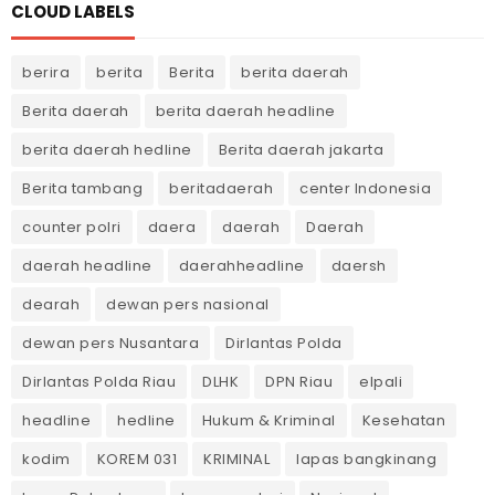
CLOUD LABELS
berira
berita
Berita
berita daerah
Berita daerah
berita daerah headline
berita daerah hedline
Berita daerah jakarta
Berita tambang
beritadaerah
center Indonesia
counter polri
daera
daerah
Daerah
daerah headline
daerahheadline
daersh
dearah
dewan pers nasional
dewan pers Nusantara
Dirlantas Polda
Dirlantas Polda Riau
DLHK
DPN Riau
elpali
headline
hedline
Hukum & Kriminal
Kesehatan
kodim
KOREM 031
KRIMINAL
lapas bangkinang