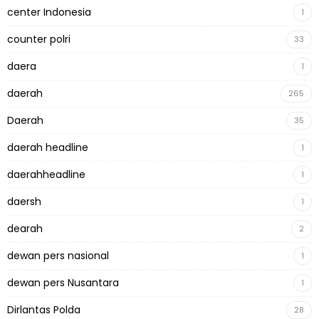
center Indonesia
1
counter polri
33
daera
1
daerah
265
Daerah
35
daerah headline
1
daerahheadline
1
daersh
1
dearah
2
dewan pers nasional
1
dewan pers Nusantara
1
Dirlantas Polda
28