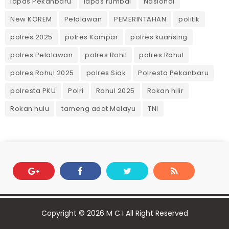
lapas Pekanbaru
lapas rumbai
Nasional
New KOREM
Pelalawan
PEMERINTAHAN
politik
polres 2025
polres Kampar
polres kuansing
polres Pelalawan
polres Rohil
polres Rohul
polres Rohul 2025
polres Siak
Polresta Pekanbaru
polresta PKU
Polri
Rohul 2025
Rokan hilir
Rokan hulu
tameng adat Melayu
TNI
Copyright ©
2026
M C I
All Right Reserved