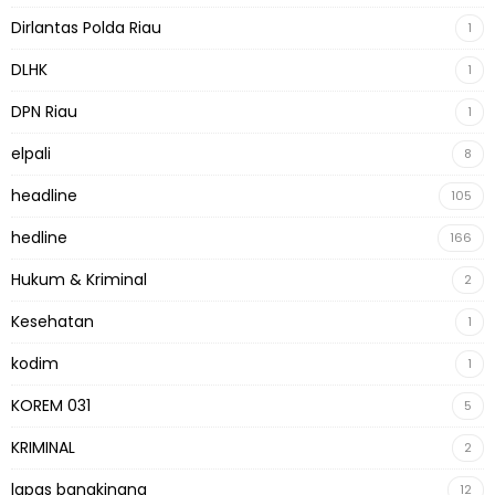
Dirlantas Polda Riau
1
DLHK
1
DPN Riau
1
elpali
8
headline
105
hedline
166
Hukum & Kriminal
2
Kesehatan
1
kodim
1
KOREM 031
5
KRIMINAL
2
lapas bangkinang
12