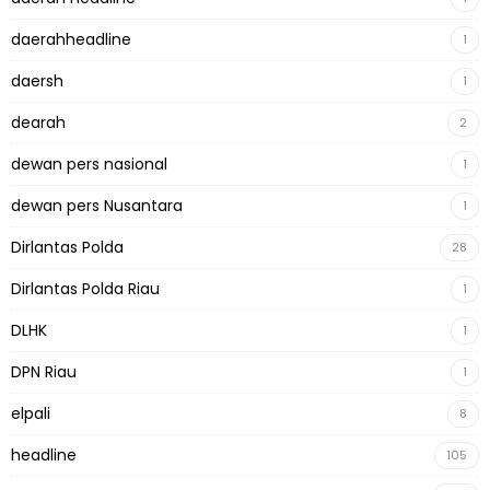
daerahheadline
1
daersh
1
dearah
2
dewan pers nasional
1
dewan pers Nusantara
1
Dirlantas Polda
28
Dirlantas Polda Riau
1
DLHK
1
DPN Riau
1
elpali
8
headline
105