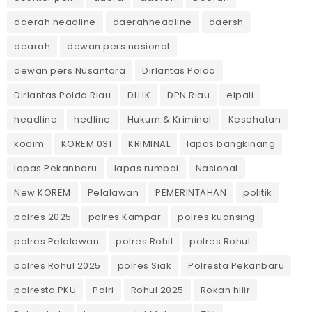
daerah headline
daerahheadline
daersh
dearah
dewan pers nasional
dewan pers Nusantara
Dirlantas Polda
Dirlantas Polda Riau
DLHK
DPN Riau
elpali
headline
hedline
Hukum & Kriminal
Kesehatan
kodim
KOREM 031
KRIMINAL
lapas bangkinang
lapas Pekanbaru
lapas rumbai
Nasional
New KOREM
Pelalawan
PEMERINTAHAN
politik
polres 2025
polres Kampar
polres kuansing
polres Pelalawan
polres Rohil
polres Rohul
polres Rohul 2025
polres Siak
Polresta Pekanbaru
polresta PKU
Polri
Rohul 2025
Rokan hilir