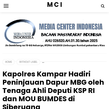
M C I
HOME
WITHOUT LABEL
Kapolres Kampar Hadiri
Peninjauan Dapur MBG oleh
Tenaga Ahli Deputi KSP RI
dan MOU BUMDES di
Siberuang