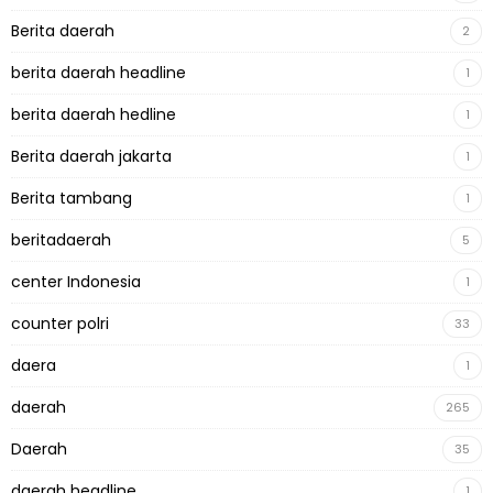
Berita daerah
2
berita daerah headline
1
berita daerah hedline
1
Berita daerah jakarta
1
Berita tambang
1
beritadaerah
5
center Indonesia
1
counter polri
33
daera
1
daerah
265
Daerah
35
daerah headline
1