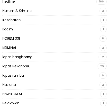
hedline
166
Hukum & Kriminal
2
Kesehatan
1
kodim
1
KOREM 031
5
KRIMINAL
2
lapas bangkinang
12
lapas Pekanbaru
26
lapas rumbai
6
Nasional
2
New KOREM
1
Pelalawan
1