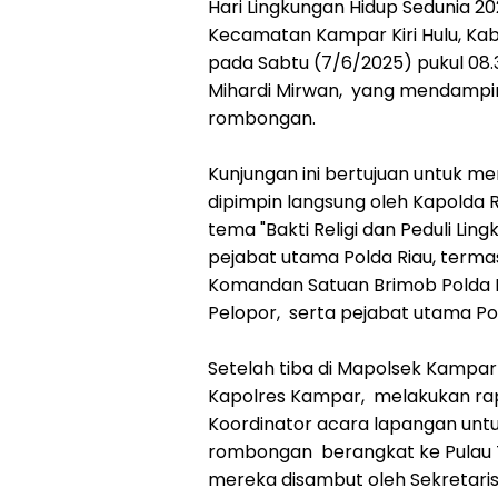
Hari Lingkungan Hidup Sedunia 202
Kecamatan Kampar Kiri Hulu, Ka
pada Sabtu (7/6/2025) pukul 08.3
Mihardi Mirwan, yang mendampin
rombongan.
Kunjungan ini bertujuan untuk m
dipimpin langsung oleh Kapolda R
tema "Bakti Religi dan Peduli Li
pejabat utama Polda Riau, term
Komandan Satuan Brimob Polda R
Pelopor, serta pejabat utama Po
Setelah tiba di Mapolsek Kampa
Kapolres Kampar, melakukan rap
Koordinator acara lapangan unt
rombongan berangkat ke Pulau Ton
mereka disambut oleh Sekretari