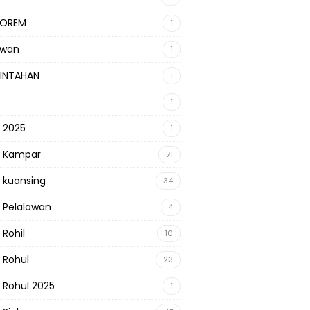
KOREM
1
awan
1
INTAHAN
1
1
s 2025
1
s Kampar
71
s kuansing
34
s Pelalawan
4
 Rohil
10
s Rohul
23
s Rohul 2025
1