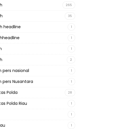
ah
265
ah
35
h headline
1
hheadline
1
h
1
ah
2
 pers nasional
1
 pers Nusantara
1
tas Polda
28
tas Polda Riau
1
1
iau
1