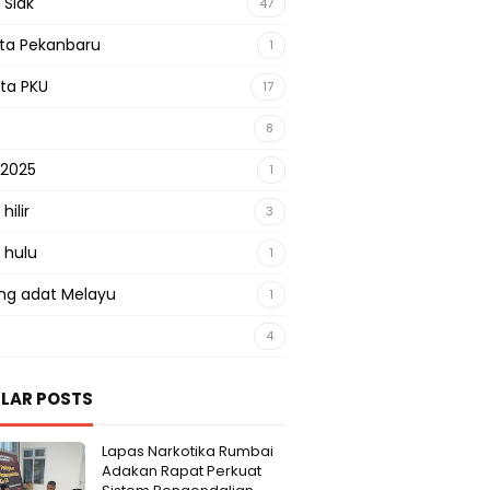
 Siak
47
sta Pekanbaru
1
sta PKU
17
8
 2025
1
hilir
3
 hulu
1
g adat Melayu
1
4
LAR POSTS
Lapas Narkotika Rumbai
Adakan Rapat Perkuat