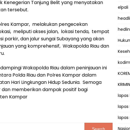
ak Kenegerian Tanjung Belit yang menyatakan
elpali
an tersebut.
headl
polres Kampar, melakukan pengecekan
hedli
asi, meliputi akses jalan, lokasi tenda, tempat
 parkir, dan jalur sungai Subayang yang akan
Hukum
eninjauan yang komprehensif, Wakapolda Riau dan
Kese
u.
kodi
ampingi Wakapolda Riau dalam peninjauan ini
KOREM
ntara Polda Riau dan Polres Kampar dalam
tan Hari Lingkungan Hidup Sedunia. Semoga
KRIMI
ar dan memberikan dampak positif bagi
lapas
paten Kampar
lapas
lapas
Nasio