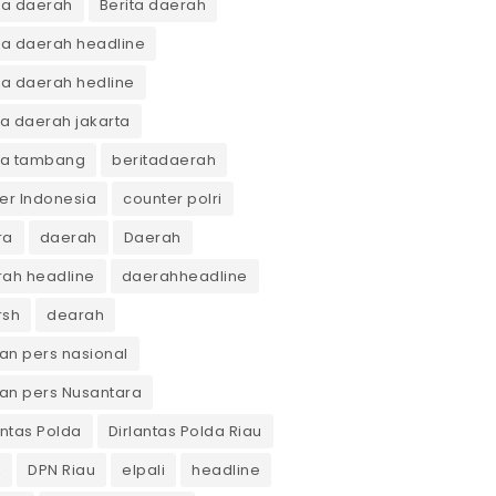
ta daerah
Berita daerah
ta daerah headline
ta daerah hedline
ta daerah jakarta
ta tambang
beritadaerah
er Indonesia
counter polri
ra
daerah
Daerah
ah headline
daerahheadline
rsh
dearah
n pers nasional
an pers Nusantara
antas Polda
Dirlantas Polda Riau
K
DPN Riau
elpali
headline