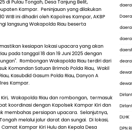
5 di Pulau Tongah, Desa Tanjung Belit,
daer
bupaten Kampar. Peninjauan yang dilakukan
0 WIB ini dihadiri oleh Kapolres Kampar, AKBP
Daer
gi langsung Wakapolda Riau beserta
daera
daera
emastikan kesiapan lokasi upacara yang akan
daers
iau pada tanggal 18 dan 19 Juni 2025 dengan
ngkungan". Rombongan Wakapolda Riau terdiri dari
dear
asuk Komandan Satuan Brimob Polda Riau, Wakil
dewan
iau, Kasubdid Gasum Polda Riau, Danyon A
lres Kampar.
dewan
Dirlan
r Kiri, Wakapolda Riau dan rombongan, termasuk
at koordinasi dengan Kapolsek Kampar Kiri dan
Dirlan
uk membahas persiapan upacara. Selanjutnya,
DLHK
gah melalui jalur darat dan sungai. Di lokasi,
s Camat Kampar Kiri Hulu dan Kepala Desa
DPN R