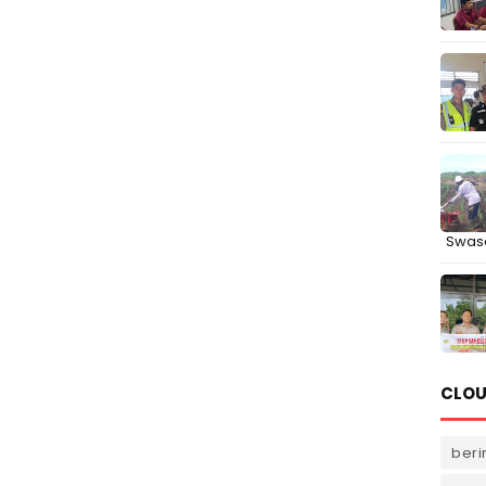
Swas
CLOU
beri