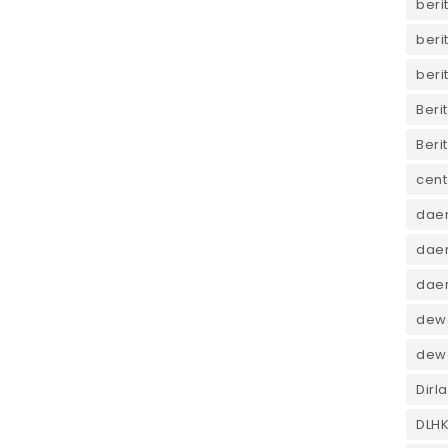
beri
beri
beri
Beri
Beri
cent
dae
daer
dae
dewa
dew
Dirl
DLH