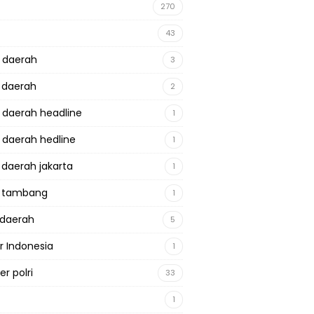
270
43
a daerah
3
a daerah
2
a daerah headline
1
a daerah hedline
1
a daerah jakarta
1
a tambang
1
adaerah
5
r Indonesia
1
r polri
33
1