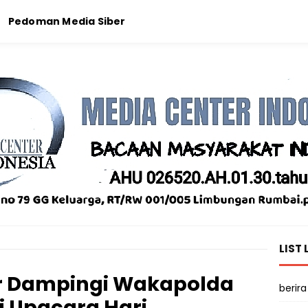
Pedoman Media Siber
LIST 
r Dampingi Wakapolda
berira
i Upacara Hari