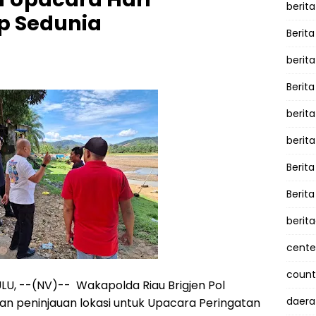
berita
p Sedunia
Berita
berit
Berit
berit
berit
Berit
Berit
berit
cente
counte
LU, --(NV)-- Wakapolda Riau Brigjen Pol
daera
n peninjauan lokasi untuk Upacara Peringatan