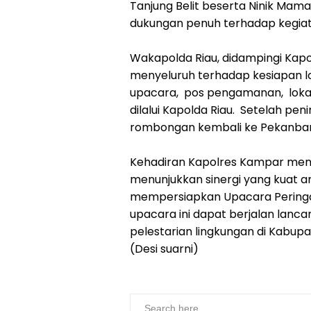
Tanjung Belit beserta Ninik Mam
dukungan penuh terhadap kegiat
Wakapolda Riau, didampingi Ka
menyeluruh terhadap kesiapan lok
upacara, pos pengamanan, lokasi
dilalui Kapolda Riau. Setelah p
rombongan kembali ke Pekanbar
Kehadiran Kapolres Kampar mend
menunjukkan sinergi yang kuat a
mempersiapkan Upacara Peringa
upacara ini dapat berjalan lanc
pelestarian lingkungan di Kabu
(Desi suarni)