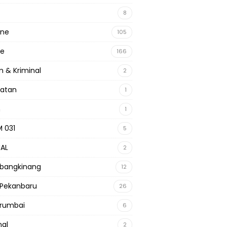
8
ine
105
ne
166
 & Kriminal
2
hatan
1
m
1
 031
5
NAL
2
 bangkinang
12
 Pekanbaru
26
 rumbai
6
nal
2