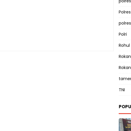
polres
Polre
polre
Polri
Rohul
Rokan 
Rokan
tamen
TNI
POPU