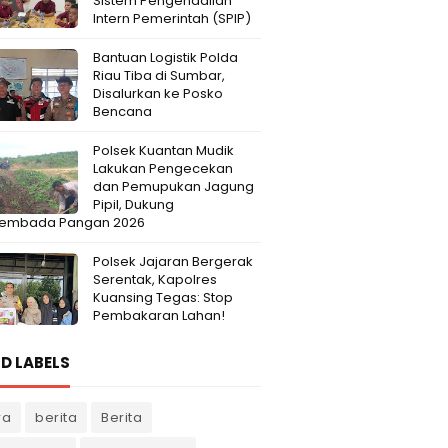
Sistem Pengendalian
Intern Pemerintah (SPIP)
Bantuan Logistik Polda
Riau Tiba di Sumbar,
Disalurkan ke Posko
Bencana
Polsek Kuantan Mudik
Lakukan Pengecekan
dan Pemupukan Jagung
Pipil, Dukung
embada Pangan 2026
Polsek Jajaran Bergerak
Serentak, Kapolres
Kuansing Tegas: Stop
Pembakaran Lahan!
D LABELS
ra
berita
Berita