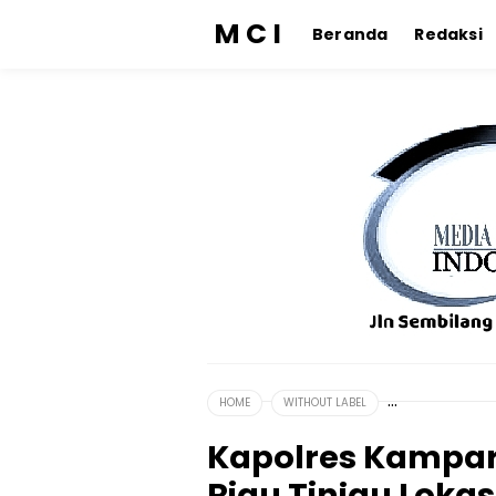
M C I
Beranda
Redaksi
HOME
WITHOUT LABEL
Kapolres Kampa
Riau Tinjau Lokas