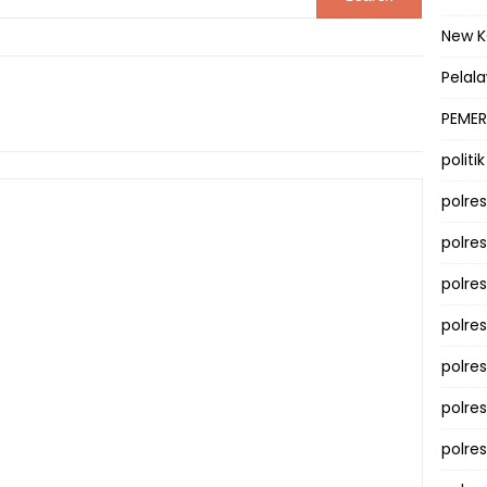
New 
Pelal
PEMER
politik
polre
polre
polre
polre
polres
polre
polre