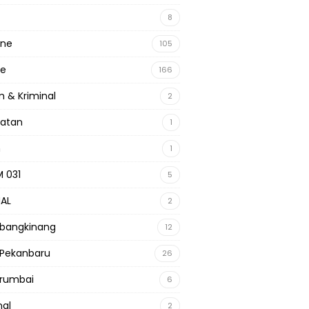
8
ine
105
ne
166
 & Kriminal
2
hatan
1
m
1
 031
5
NAL
2
 bangkinang
12
 Pekanbaru
26
 rumbai
6
nal
2