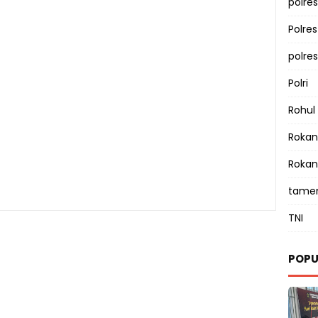
polres
Polre
polre
Polri
Rohul
Rokan 
Rokan
tamen
TNI
POPU