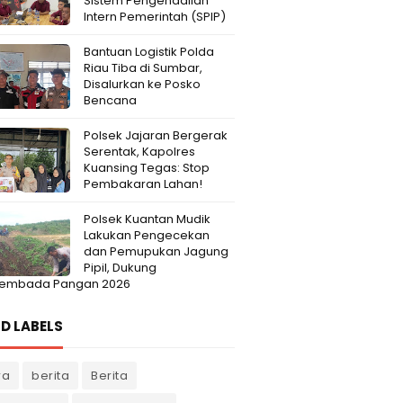
Sistem Pengendalian
Intern Pemerintah (SPIP)
Bantuan Logistik Polda
Riau Tiba di Sumbar,
Disalurkan ke Posko
Bencana
Polsek Jajaran Bergerak
Serentak, Kapolres
Kuansing Tegas: Stop
Pembakaran Lahan!
Polsek Kuantan Mudik
Lakukan Pengecekan
dan Pemupukan Jagung
Pipil, Dukung
embada Pangan 2026
D LABELS
ra
berita
Berita