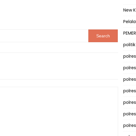
New 
Pelal
PEMER
politik
polre
polre
polre
polre
polres
polre
polre