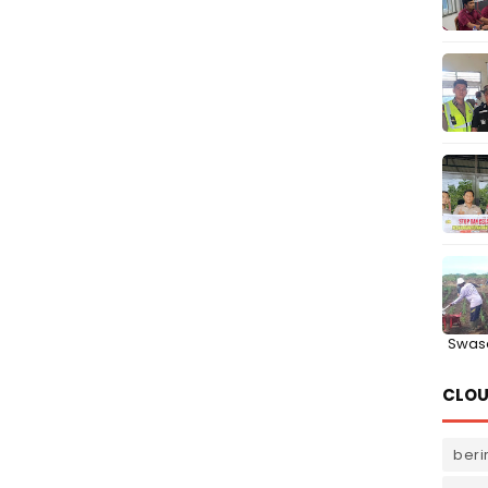
Swas
CLOU
beri