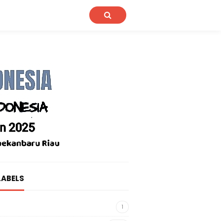
LABELS
1