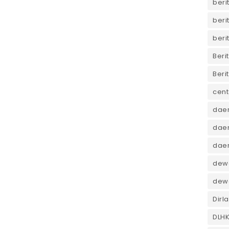
beri
beri
beri
Beri
Beri
cent
dae
daer
dae
dewa
dew
Dirl
DLH