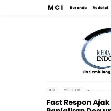
M C I
Beranda
Redaksi
HOME
WITHOUT LABEL
Fast Respon Aja
Panjatkan Doa un