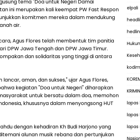
gusung tema "Doa untuk Negeri Damai
elpali
iatan ini merupakan kali keempat PW Fast Respon
unjukkan komitmen mereka dalam mendukung
headl
anah air.
hedli
ara, Agus Flores telah membentuk tim panitia
Hukum
 dari DPW Jawa Tengah dan DPW Jawa Timur.
Kese
mpakan dan solidaritas yang tinggi di antara
kodi
KOREM
n lancar, aman, dan sukses," ujar Agus Flores,
hwa kegiatan "Doa untuk Negeri" diharapkan
KRIMI
masyarakat untuk bersatu dalam doa, memohon
ndonesia, khususnya dalam menyongsong HUT
lapas
lapas
yahdu dengan kehadiran Kh Budi Harjono yang
lapas
ditemani alunan musik rebana dan pertunjukan
Nasio