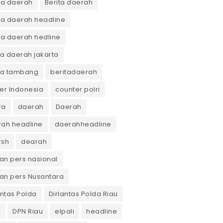
ta daerah
Berita daerah
ta daerah headline
ta daerah hedline
ta daerah jakarta
ta tambang
beritadaerah
er Indonesia
counter polri
ra
daerah
Daerah
ah headline
daerahheadline
rsh
dearah
n pers nasional
an pers Nusantara
antas Polda
Dirlantas Polda Riau
K
DPN Riau
elpali
headline