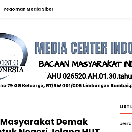
Pedoman Media Siber
LIST 
k Masyarakat Demak
berira
tuk Negeri Jelang HUT