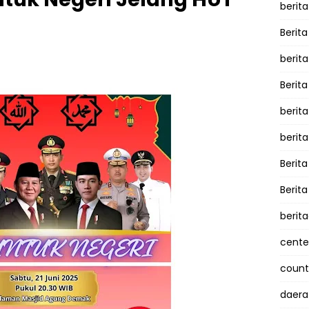
berita
Berita
berit
Berit
berit
berit
Berit
Berit
berit
cente
counte
daera