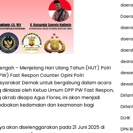
daer
Daer
daera
daera
daers
dear
ngah – Menjelang Hari Ulang Tahun (HUT) Polri
dewan
W) Fast Respon Counter Opini Polri
syarakat Demak untuk bergabung dalam acara
dewan
g diinisiasi oleh Ketua Umum DPP PW Fast Respon,
Dirlan
g akrab disapa Agus Flores, ini akan menjadi
doakan kedamaian dan keamanan bagi
Dirlan
DLHK
a akan diselenggarakan pada 21 Juni 2025 di
DPN R