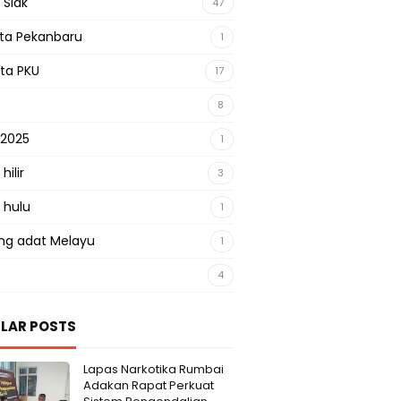
 Siak
47
sta Pekanbaru
1
sta PKU
17
8
 2025
1
hilir
3
 hulu
1
g adat Melayu
1
4
LAR POSTS
Lapas Narkotika Rumbai
Adakan Rapat Perkuat