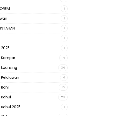
KOREM
1
awan
1
INTAHAN
1
1
s 2025
1
s Kampar
71
s kuansing
34
s Pelalawan
4
 Rohil
10
s Rohul
23
s Rohul 2025
1