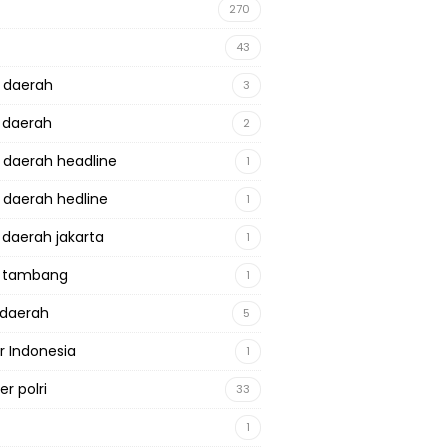
270
43
a daerah
3
a daerah
2
a daerah headline
1
a daerah hedline
1
a daerah jakarta
1
a tambang
1
adaerah
5
r Indonesia
1
r polri
33
1