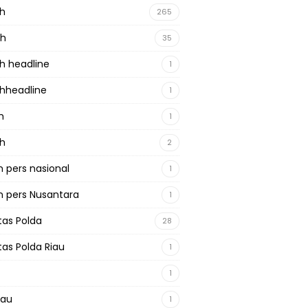
ah
265
ah
35
h headline
1
hheadline
1
h
1
ah
2
 pers nasional
1
 pers Nusantara
1
tas Polda
28
tas Polda Riau
1
1
iau
1