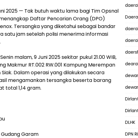
daer
 Juni 2025 — Tak butuh waktu lama bagi Tim Opsnal
Daer
k menangkap Daftar Pencarian Orang (DPO)
 Benox. Tersangka yang diketahui sebagai bandar
daera
ya satu jam setelah polisi menerima informasi
daera
.
daers
nin malam, 9 Juni 2025 sekitar pukul 21.00 WIB,
dear
alang Makmur RT.002 RW.001 Kampung Merempan
 Siak. Dalam operasi yang dilakukan secara
dewan
hasil mengamankan tersangka beserta barang
dewan
t total 1,14 gram.
Dirlan
Dirlan
abu
DLHK
ya Gudang Garam
DPN R