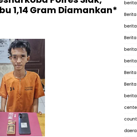
berita
abu 1,14 Gram Diamankan*
Berita
berit
Berit
berit
berit
Berit
Berit
berit
cente
counte
daera