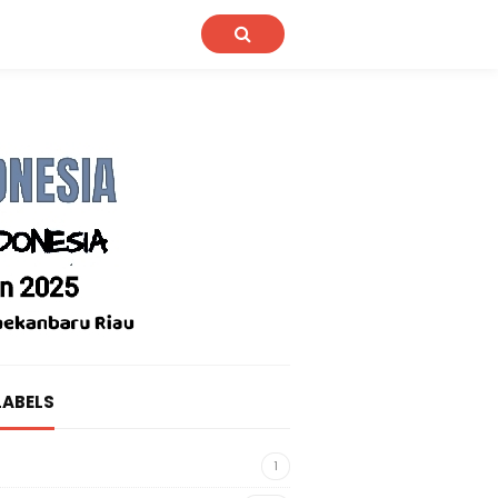
LABELS
1