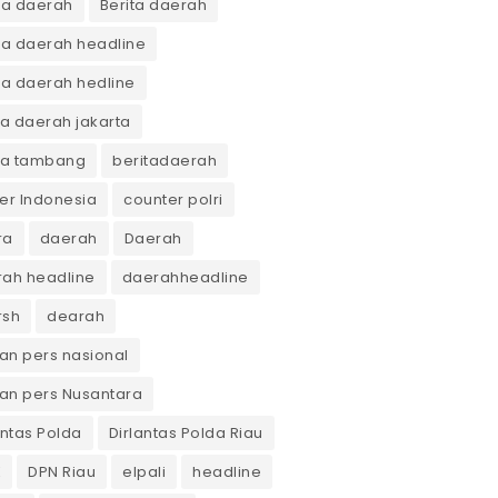
ta daerah
Berita daerah
ta daerah headline
ta daerah hedline
ta daerah jakarta
ta tambang
beritadaerah
er Indonesia
counter polri
ra
daerah
Daerah
ah headline
daerahheadline
rsh
dearah
n pers nasional
an pers Nusantara
antas Polda
Dirlantas Polda Riau
K
DPN Riau
elpali
headline