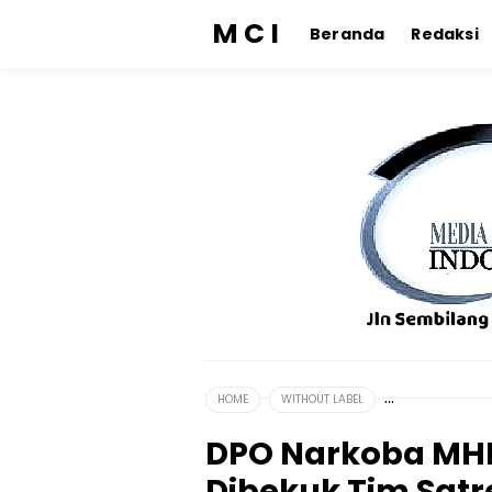
M C I
Beranda
Redaksi
HOME
WITHOUT LABEL
DPO Narkoba MHD 
Dibekuk Tim Satr