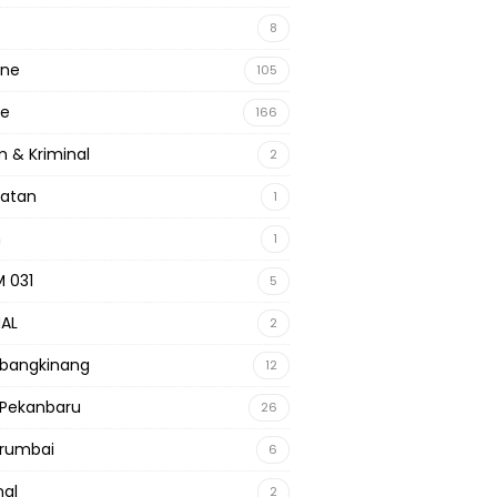
8
ine
105
ne
166
 & Kriminal
2
hatan
1
m
1
 031
5
NAL
2
 bangkinang
12
 Pekanbaru
26
 rumbai
6
nal
2