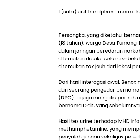
1 (satu) unit handphone merek Inf
Tersangka, yang diketahui bernam
(18 tahun), warga Desa Tumang,
dalam jaringan peredaran narkob
ditemukan di saku celana sebelah
ditemukan tak jauh dari lokasi p
Dari hasil interogasi awal, Beno
dari seorang pengedar bernama A
(DPO). Ia juga mengaku pernah 
bernama Didit, yang sebelumnya t
Hasil tes urine terhadap MHD Irf
methamphetamine, yang memper
penyalahgunaan sekaligus pered