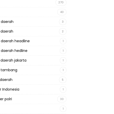
270
43
a daerah
3
a daerah
2
a daerah headline
1
a daerah hedline
1
a daerah jakarta
1
a tambang
1
adaerah
5
r Indonesia
1
r polri
33
1