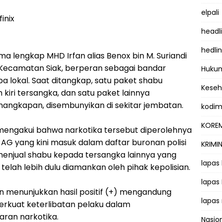
elpali
inix
headl
hedli
a lengkap MHD Irfan alias Benox bin M. Suriandi
 Kecamatan Siak, berperan sebagai bandar
Hukum
a lokal. Saat ditangkap, satu paket shabu
Kese
 kiri tersangka, dan satu paket lainnya
enangkapan, disembunyikan di sekitar jembatan.
kodi
KOREM
x mengakui bahwa narkotika tersebut diperolehnya
G yang kini masuk dalam daftar buronan polisi
KRIMI
menjual shabu kepada tersangka lainnya yang
lapas
elah lebih dulu diamankan oleh pihak kepolisian.
lapas
an menunjukkan hasil positif (+) mengandung
lapas
kuat keterlibatan pelaku dalam
aran narkotika.
Nasio