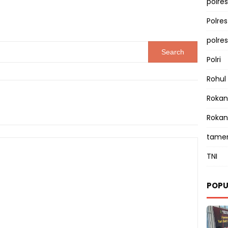
polres
Polre
polre
Polri
Rohul
Rokan 
Rokan
tamen
TNI
POPU