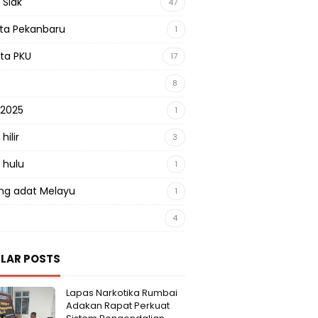
 Siak
47
sta Pekanbaru
1
sta PKU
17
8
 2025
1
hilir
3
 hulu
1
g adat Melayu
1
4
LAR POSTS
Lapas Narkotika Rumbai
Adakan Rapat Perkuat