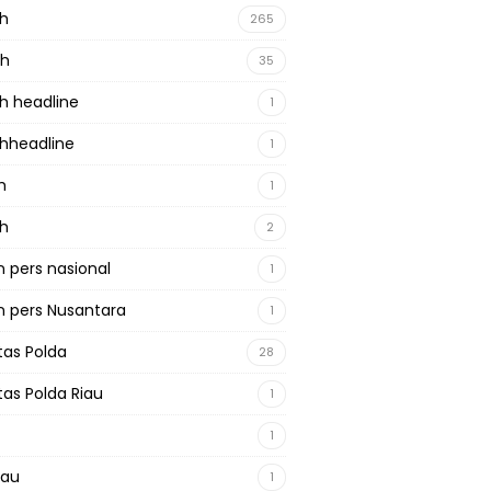
ah
265
ah
35
h headline
1
hheadline
1
h
1
ah
2
 pers nasional
1
 pers Nusantara
1
tas Polda
28
tas Polda Riau
1
1
iau
1