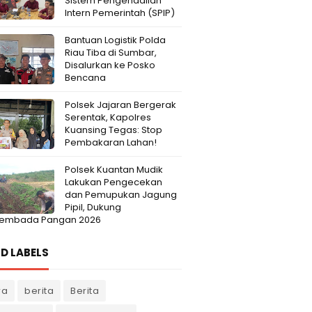
Sistem Pengendalian
Intern Pemerintah (SPIP)
Bantuan Logistik Polda
Riau Tiba di Sumbar,
Disalurkan ke Posko
Bencana
Polsek Jajaran Bergerak
Serentak, Kapolres
Kuansing Tegas: Stop
Pembakaran Lahan!
Polsek Kuantan Mudik
Lakukan Pengecekan
dan Pemupukan Jagung
Pipil, Dukung
embada Pangan 2026
D LABELS
ra
berita
Berita