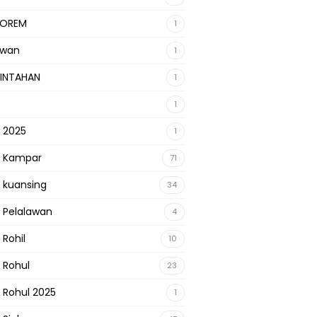
KOREM
1
awan
1
INTAHAN
1
1
s 2025
1
s Kampar
71
s kuansing
34
s Pelalawan
4
 Rohil
10
s Rohul
23
s Rohul 2025
1