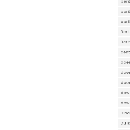
beri
beri
beri
Beri
Beri
cent
dae
daer
dae
dewa
dew
Dirl
DLH