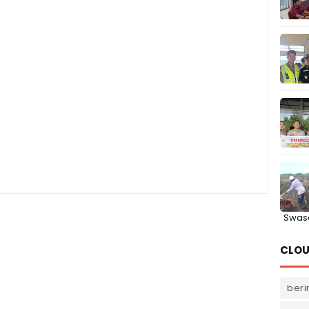
Swas
CLOU
beri