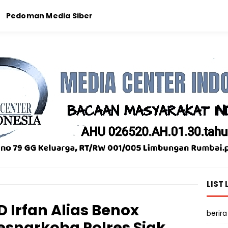
Pedoman Media Siber
LIST 
Irfan Alias Benox
berira
esnarkoba Polres Siak,