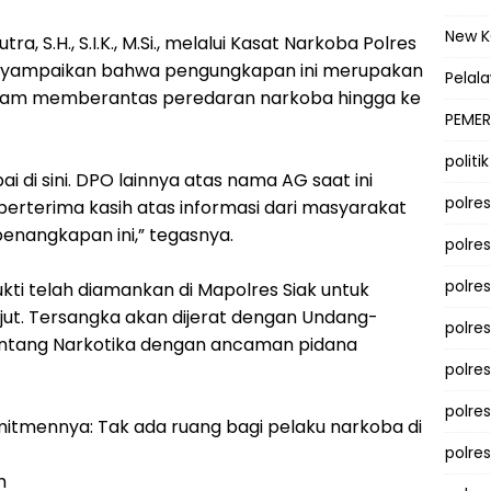
New 
a, S.H., S.I.K., M.Si., melalui Kasat Narkoba Polres
menyampaikan bahwa pengungkapan ini merupakan
Pelal
dalam memberantas peredaran narkoba hingga ke
PEMER
politik
i di sini. DPO lainnya atas nama AG saat ini
polre
erterima kasih atas informasi dari masyarakat
nangkapan ini,” tegasnya.
polre
polre
kti telah diamankan di Mapolres Siak untuk
njut. Tersangka akan dijerat dengan Undang-
polre
ntang Narkotika dengan ancaman pidana
polres
polre
mitmennya: Tak ada ruang bagi pelaku narkoba di
polre
h