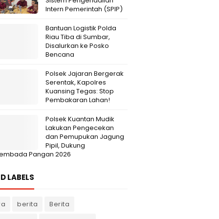
Sistem Pengendalian
Intern Pemerintah (SPIP)
Bantuan Logistik Polda
Riau Tiba di Sumbar,
Disalurkan ke Posko
Bencana
Polsek Jajaran Bergerak
Serentak, Kapolres
Kuansing Tegas: Stop
Pembakaran Lahan!
Polsek Kuantan Mudik
Lakukan Pengecekan
dan Pemupukan Jagung
Pipil, Dukung
embada Pangan 2026
D LABELS
ra
berita
Berita