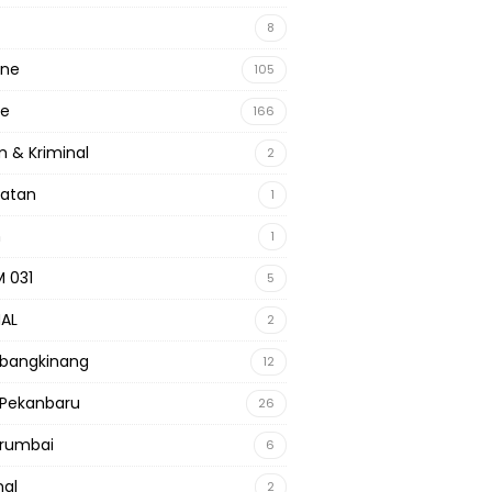
8
ine
105
ne
166
 & Kriminal
2
hatan
1
m
1
 031
5
NAL
2
 bangkinang
12
 Pekanbaru
26
 rumbai
6
nal
2