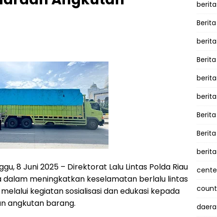
berita
Berita
berit
Berit
berit
berit
Berit
Berit
berit
u, 8 Juni 2025 – Direktorat Lalu Lintas Polda Riau
cente
dalam meningkatkan keselamatan berlalu lintas
counte
 melalui kegiatan sosialisasi dan edukasi kepada
n angkutan barang.
daera