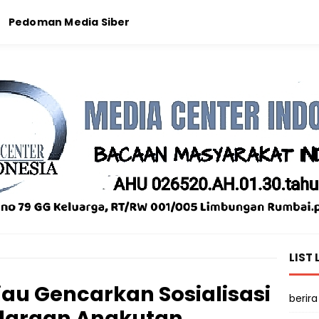
Pedoman Media Siber
LIST 
iau Gencarkan Sosialisasi
berira
daraan Angkutan