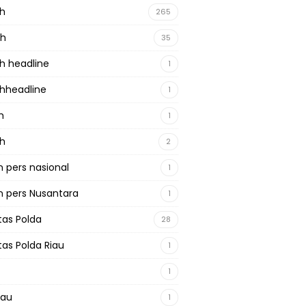
ah
265
ah
35
h headline
1
hheadline
1
h
1
ah
2
 pers nasional
1
 pers Nusantara
1
tas Polda
28
tas Polda Riau
1
1
iau
1