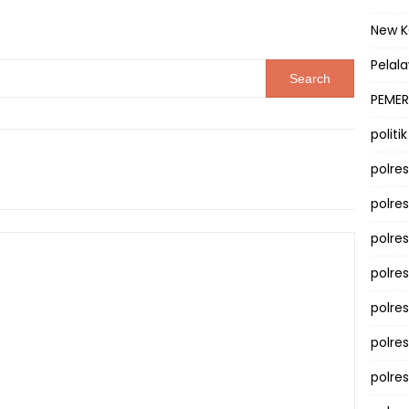
New 
Pelal
PEMER
politik
polre
polre
polre
polre
polres
polre
polre