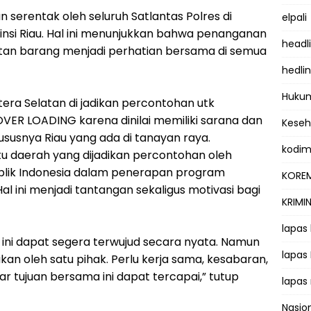
n serentak oleh seluruh Satlantas Polres di
elpali
nsi Riau. Hal ini menunjukkan bahwa penanganan
headl
an barang menjadi perhatian bersama di semua
hedli
Hukum
atera Selatan di jadikan percontohan utk
ER LOADING karena dinilai memiliki sarana dan
Kese
usnya Riau yang ada di tanayan raya.
kodi
tu daerah yang dijadikan percontohan oleh
lik Indonesia dalam penerapan program
KOREM
 ini menjadi tantangan sekaligus motivasi bagi
KRIMI
lapas
 ini dapat segera terwujud secara nyata. Namun
lapas
kukan oleh satu pihak. Perlu kerja sama, kesabaran,
tujuan bersama ini dapat tercapai,” tutup
lapas
Nasio