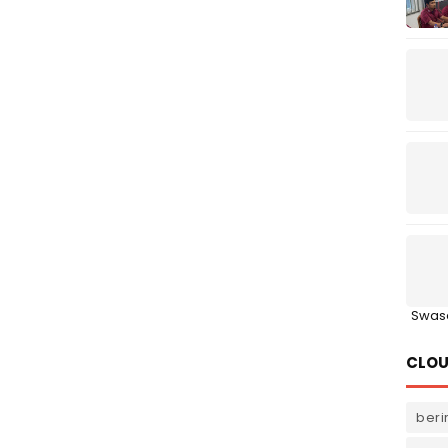
Swas
CLOU
beri