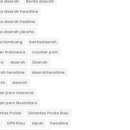
ta daerah
Berita daerah
ta daerah headline
ta daerah hedline
ta daerah jakarta
ta tambang
beritadaerah
er Indonesia
counter polri
ra
daerah
Daerah
ah headline
daerahheadline
rsh
dearah
n pers nasional
an pers Nusantara
antas Polda
Dirlantas Polda Riau
K
DPN Riau
elpali
headline