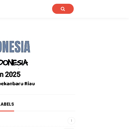
LABELS
1