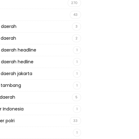
270
43
a daerah
3
a daerah
2
a daerah headline
1
a daerah hedline
1
a daerah jakarta
1
a tambang
1
adaerah
5
r Indonesia
1
r polri
33
1