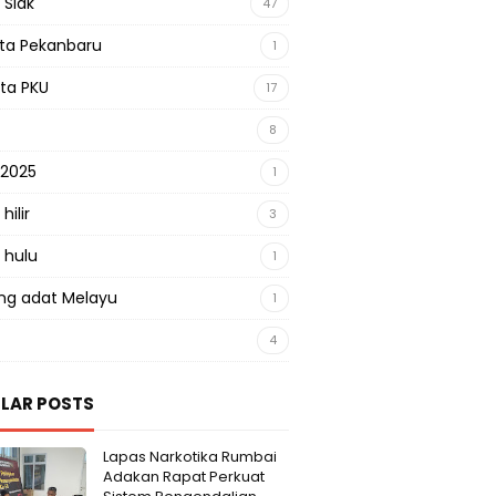
 Siak
47
sta Pekanbaru
1
sta PKU
17
8
 2025
1
hilir
3
 hulu
1
g adat Melayu
1
4
LAR POSTS
Lapas Narkotika Rumbai
Adakan Rapat Perkuat