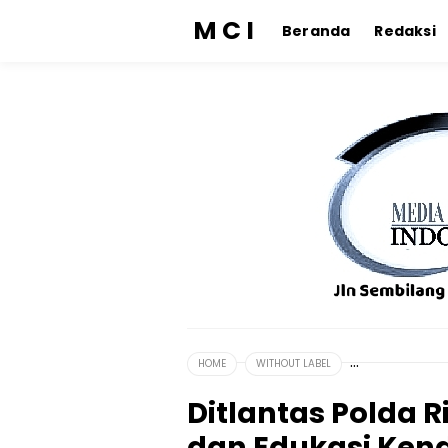
M C I
Beranda
Redaksi
HOME
WITHOUT LABEL
Ditlantas Polda R
dan Edukasi Ken