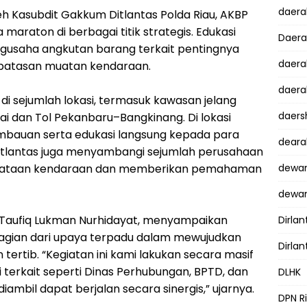
daer
leh Kasubdit Gakkum Ditlantas Polda Riau, AKBP
maraton di berbagai titik strategis. Edukasi
Daer
ngusaha angkutan barang terkait pentingnya
daera
 batasan muatan kendaraan.
daera
di sejumlah lokasi, termasuk kawasan jelang
daers
i dan Tol Pekanbaru–Bangkinang. Di lokasi
mbauan serta edukasi langsung kepada para
dear
 Ditlantas juga menyambangi sejumlah perusahaan
dataan kendaraan dan memberikan pemahaman
dewan
dewan
l Taufiq Lukman Nurhidayat, menyampaikan
Dirlan
agian dari upaya terpadu dalam mewujudkan
Dirlan
tertib. “Kegiatan ini kami lakukan secara masif
 terkait seperti Dinas Perhubungan, BPTD, dan
DLHK
ambil dapat berjalan secara sinergis,” ujarnya.
DPN R