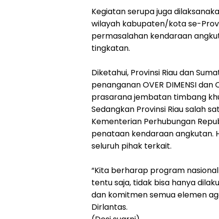
Kegiatan serupa juga dilaksanaka
wilayah kabupaten/kota se-Provi
permasalahan kendaraan angkut
tingkatan.
Diketahui, Provinsi Riau dan Sum
penanganan OVER DIMENSI dan OV
prasarana jembatan timbang khus
Sedangkan Provinsi Riau salah sa
Kementerian Perhubungan Repub
penataan kendaraan angkutan. Hal
seluruh pihak terkait.
“Kita berharap program nasional
tentu saja, tidak bisa hanya dila
dan komitmen semua elemen agar 
Dirlantas.