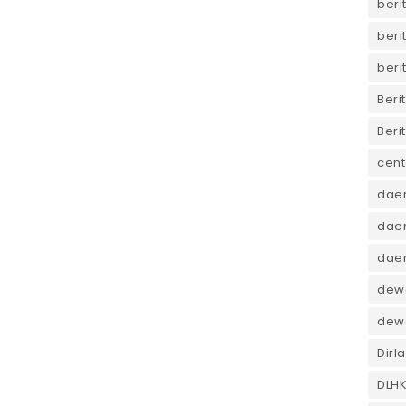
beri
beri
beri
Beri
Beri
cent
dae
daer
dae
dewa
dew
Dirl
DLH