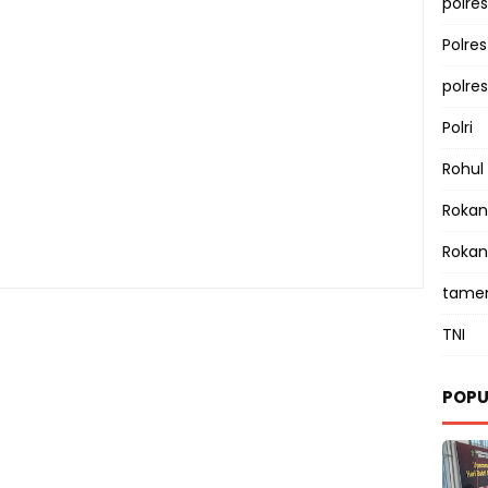
polres
Polre
polre
Polri
Rohul
Rokan 
Rokan
tamen
TNI
POPU