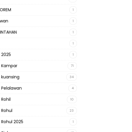
KOREM
1
awan
1
INTAHAN
1
1
s 2025
1
s Kampar
71
s kuansing
34
s Pelalawan
4
 Rohil
10
s Rohul
23
s Rohul 2025
1