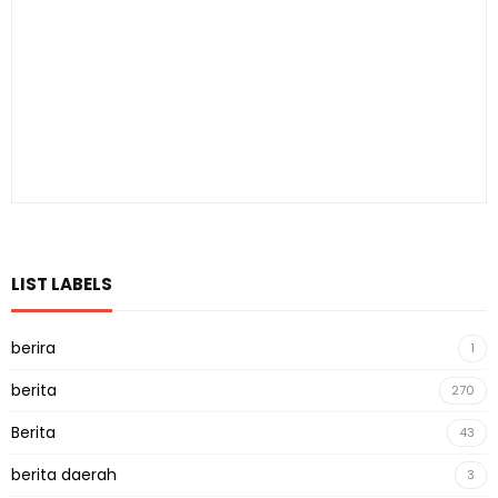
LIST LABELS
berira
1
berita
270
Berita
43
berita daerah
3