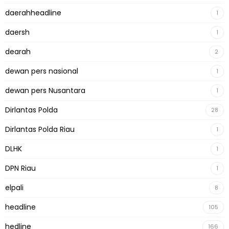
daerahheadline
1
daersh
1
dearah
2
dewan pers nasional
1
dewan pers Nusantara
1
Dirlantas Polda
28
Dirlantas Polda Riau
1
DLHK
1
DPN Riau
1
elpali
8
headline
105
hedline
166