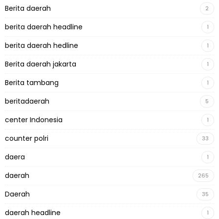
Berita daerah
2
berita daerah headline
1
berita daerah hedline
1
Berita daerah jakarta
1
Berita tambang
1
beritadaerah
5
center Indonesia
1
counter polri
33
daera
1
daerah
265
Daerah
35
daerah headline
1