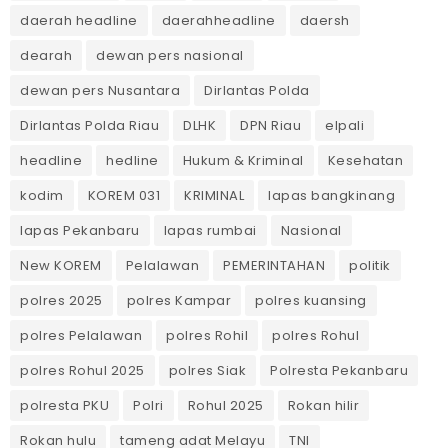
daerah headline
daerahheadline
daersh
dearah
dewan pers nasional
dewan pers Nusantara
Dirlantas Polda
Dirlantas Polda Riau
DLHK
DPN Riau
elpali
headline
hedline
Hukum & Kriminal
Kesehatan
kodim
KOREM 031
KRIMINAL
lapas bangkinang
lapas Pekanbaru
lapas rumbai
Nasional
New KOREM
Pelalawan
PEMERINTAHAN
politik
polres 2025
polres Kampar
polres kuansing
polres Pelalawan
polres Rohil
polres Rohul
polres Rohul 2025
polres Siak
Polresta Pekanbaru
polresta PKU
Polri
Rohul 2025
Rokan hilir
Rokan hulu
tameng adat Melayu
TNI