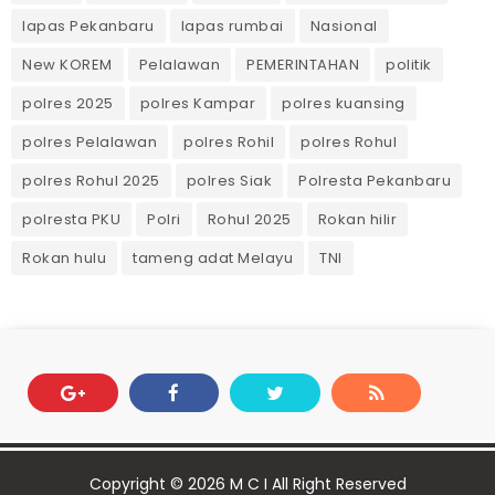
lapas Pekanbaru
lapas rumbai
Nasional
New KOREM
Pelalawan
PEMERINTAHAN
politik
polres 2025
polres Kampar
polres kuansing
polres Pelalawan
polres Rohil
polres Rohul
polres Rohul 2025
polres Siak
Polresta Pekanbaru
polresta PKU
Polri
Rohul 2025
Rokan hilir
Rokan hulu
tameng adat Melayu
TNI
Copyright ©
2026
M C I
All Right Reserved