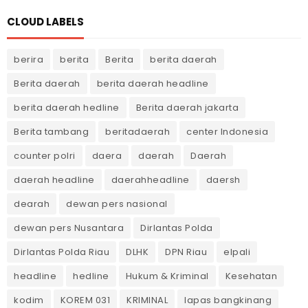
CLOUD LABELS
berira
berita
Berita
berita daerah
Berita daerah
berita daerah headline
berita daerah hedline
Berita daerah jakarta
Berita tambang
beritadaerah
center Indonesia
counter polri
daera
daerah
Daerah
daerah headline
daerahheadline
daersh
dearah
dewan pers nasional
dewan pers Nusantara
Dirlantas Polda
Dirlantas Polda Riau
DLHK
DPN Riau
elpali
headline
hedline
Hukum & Kriminal
Kesehatan
kodim
KOREM 031
KRIMINAL
lapas bangkinang