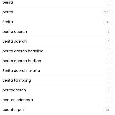
berira
1
berita
270
Berita
43
berita daerah
3
Berita daerah
2
berita daerah headline
1
berita daerah hedline
1
Berita daerah jakarta
1
Berita tambang
1
beritadaerah
5
center Indonesia
1
counter polri
33