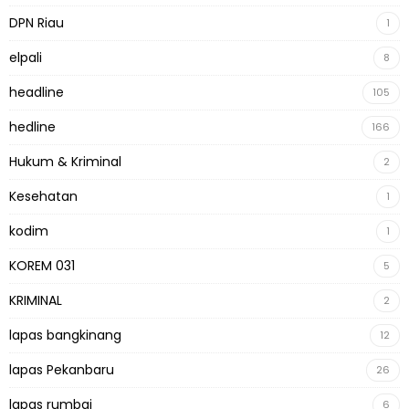
DPN Riau
1
elpali
8
headline
105
hedline
166
Hukum & Kriminal
2
Kesehatan
1
kodim
1
KOREM 031
5
KRIMINAL
2
lapas bangkinang
12
lapas Pekanbaru
26
lapas rumbai
6