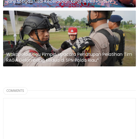
Janji Mitigasi Usai Kecelakaan Kerja di PKS PTPN IV
Wakapolda Riau Pimpin Upacara Penutupan Pelatihan Tim
RAGA Gelombang Kedua di SPN Polda Riau*
COMMENTS