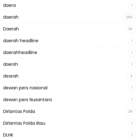
daera
1
daerah
265
Daerah
35
daerah headline
1
daerahheadline
1
daersh
1
dearah
2
dewan pers nasional
1
dewan pers Nusantara
1
Dirlantas Polda
28
Dirlantas Polda Riau
1
DLHK
1