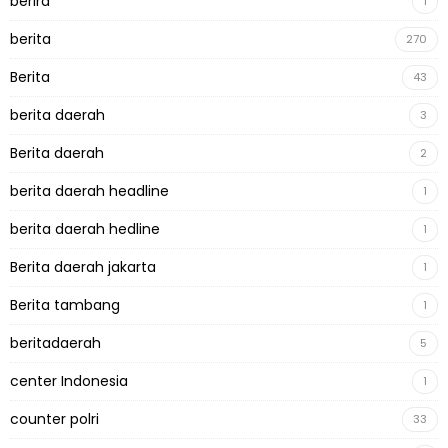
berira
1
berita
270
Berita
43
berita daerah
3
Berita daerah
2
berita daerah headline
1
berita daerah hedline
1
Berita daerah jakarta
1
Berita tambang
1
beritadaerah
5
center Indonesia
1
counter polri
33