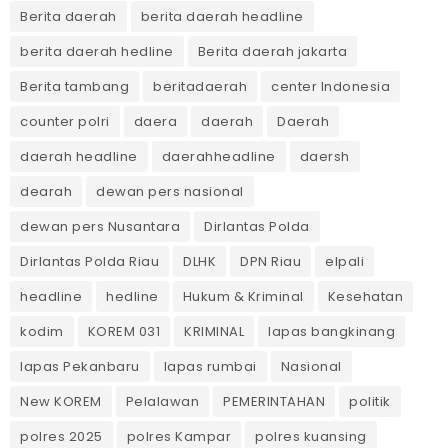
Berita daerah
berita daerah headline
berita daerah hedline
Berita daerah jakarta
Berita tambang
beritadaerah
center Indonesia
counter polri
daera
daerah
Daerah
daerah headline
daerahheadline
daersh
dearah
dewan pers nasional
dewan pers Nusantara
Dirlantas Polda
Dirlantas Polda Riau
DLHK
DPN Riau
elpali
headline
hedline
Hukum & Kriminal
Kesehatan
kodim
KOREM 031
KRIMINAL
lapas bangkinang
lapas Pekanbaru
lapas rumbai
Nasional
New KOREM
Pelalawan
PEMERINTAHAN
politik
polres 2025
polres Kampar
polres kuansing