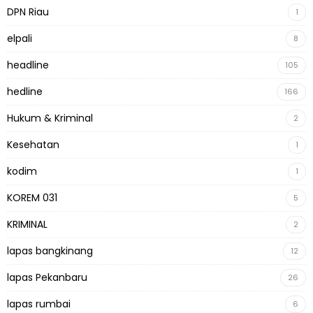
DPN Riau
1
elpali
8
headline
105
hedline
166
Hukum & Kriminal
2
Kesehatan
1
kodim
1
KOREM 031
5
KRIMINAL
2
lapas bangkinang
12
lapas Pekanbaru
26
lapas rumbai
6