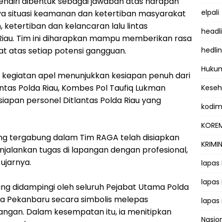
endiri dibentuk sebagai jawaban atas harapan
elpali
a situasi keamanan dan ketertiban masyarakat
ketertiban dan kelancaran lalu lintas
headl
i Riau. Tim ini diharapkan mampu memberikan rasa
t atas setiap potensi gangguan.
hedli
Hukum
si kegiatan apel menunjukkan kesiapan penuh dari
 Lintas Polda Riau, Kombes Pol Taufiq Lukman
Kese
iapan personel Ditlantas Polda Riau yang
kodi
KOREM
yang tergabung dalam Tim RAGA telah disiapkan
KRIMI
jalankan tugas di lapangan dengan profesional,
ujarnya.
lapas
lapas
yang didampingi oleh seluruh Pejabat Utama Polda
ta Pekanbaru secara simbolis melepas
lapas
ngan. Dalam kesempatan itu, ia menitipkan
Nasio