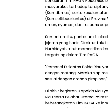
Kehadiran Tim RAGA Polda Riau s
masyarakat terhadap terciptany
(Kamtibmas), serta keselamatan, 
(Kamseltibcarlantas) di Provins
aman, nyaman, dan respons cepa
Sementara itu, pantauan di loka
jajaran yang hadir. Direktur Lalu
Nurhidayat, turut memastikan kes
tergabung dalam Tim RAGA.
"Personel Ditlantas Polda Riau 
dengan matang. Mereka siap men
sesuai dengan arahan pimpinan," 
Di akhir kegiatan, Kapolda Riau 
Riau serta Pejabat Utama Polres
keberangkatan Tim RAGA ke lapa