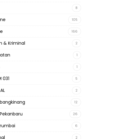
8
ine
105
ne
166
 & Kriminal
2
hatan
1
m
1
 031
5
NAL
2
 bangkinang
12
 Pekanbaru
26
 rumbai
6
nal
2