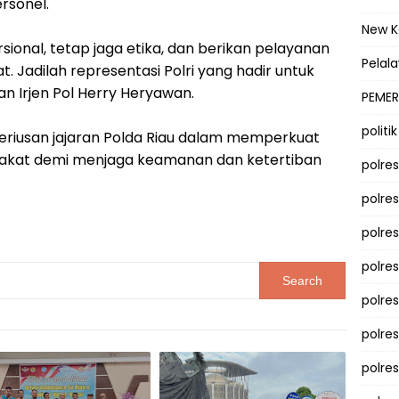
rsonel.
New 
ional, tetap jaga etika, dan berikan pelayanan
Pelal
 Jadilah representasi Polri yang hadir untuk
n Irjen Pol Herry Heryawan.
PEMER
politik
eseriusan jajaran Polda Riau dalam memperkuat
arakat demi menjaga keamanan dan ketertiban
polre
polre
polre
polre
polres
polre
polre