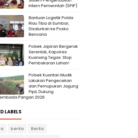
Sistem Pengendalian
Intern Pemerintah (SPIP)
Bantuan Logistik Polda
Riau Tiba di Sumbar,
Disalurkan ke Posko
Bencana
Polsek Jajaran Bergerak
Serentak, Kapolres
Kuansing Tegas: Stop
Pembakaran Lahan!
Polsek Kuantan Mudik
Lakukan Pengecekan
dan Pemupukan Jagung
Pipil, Dukung
embada Pangan 2026
D LABELS
ra
berita
Berita