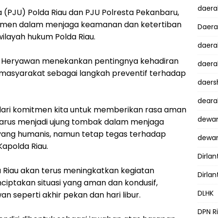
daer
ma (PJU) Polda Riau dan PJU Polresta Pekanbaru,
itmen dalam menjaga keamanan dan ketertiban
Daer
ilayah hukum Polda Riau.
daera
ry Heryawan menekankan pentingnya kehadiran
daera
h masyarakat sebagai langkah preventif terhadap
daers
dear
 dari komitmen kita untuk memberikan rasa aman
dewan
arus menjadi ujung tombak dalam menjaga
ng humanis, namun tetap tegas terhadap
dewan
Kapolda Riau.
Dirlan
 Riau akan terus meningkatkan kegiatan
Dirlan
ciptakan situasi yang aman dan kondusif,
DLHK
seperti akhir pekan dan hari libur.
DPN R