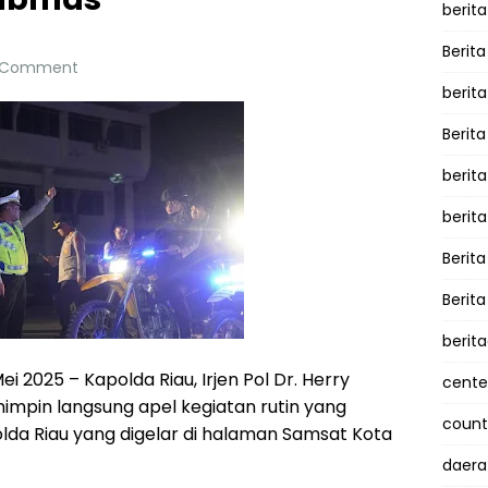
berita
Berita
Comment
berit
Berit
berit
berit
Berit
Berit
berit
i 2025 – Kapolda Riau, Irjen Pol Dr. Herry
cente
emimpin langsung apel kegiatan rutin yang
counte
lda Riau yang digelar di halaman Samsat Kota
daera