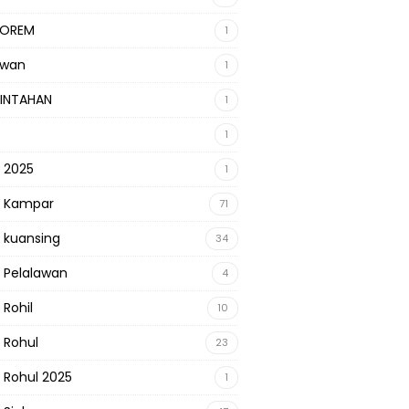
KOREM
1
awan
1
INTAHAN
1
1
s 2025
1
s Kampar
71
s kuansing
34
s Pelalawan
4
 Rohil
10
s Rohul
23
s Rohul 2025
1