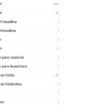
ah
265
ah
35
h headline
1
hheadline
1
h
1
ah
2
 pers nasional
1
 pers Nusantara
1
tas Polda
28
tas Polda Riau
1
1
iau
1