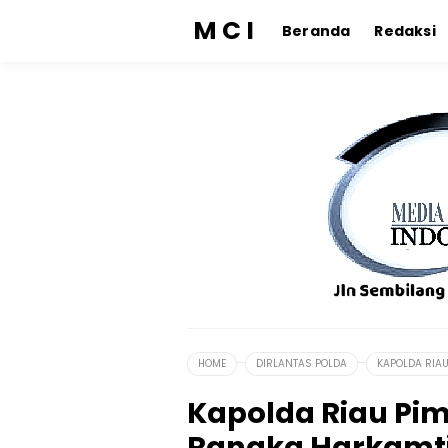
M C I
Beranda
Redaksi
HOME
DIRLANTAS POLDA
KAPOLDA RIA
Kapolda Riau Pi
Rangka Harkamt