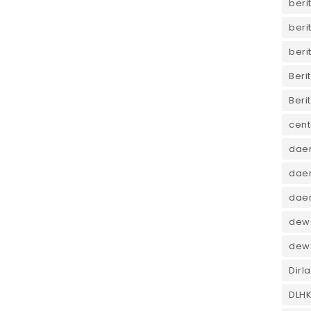
beri
beri
beri
Beri
Beri
cent
dae
daer
dae
dewa
dew
Dirl
DLH