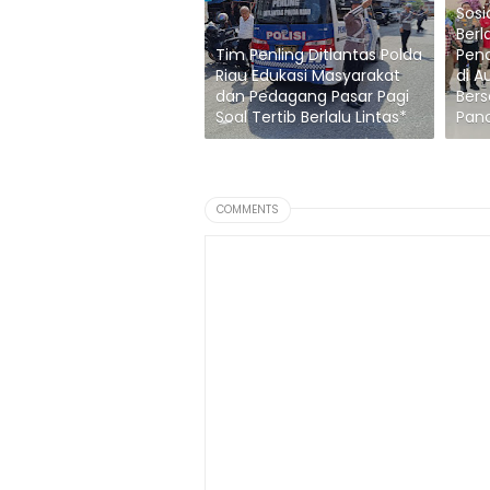
Sosi
Berl
Tim Penling Ditlantas Polda
Pen
Riau Edukasi Masyarakat
di A
dan Pedagang Pasar Pagi
Bers
Soal Tertib Berlalu Lintas*
Panc
COMMENTS