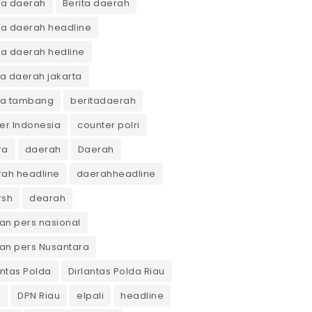
ta daerah
Berita daerah
ta daerah headline
ta daerah hedline
ta daerah jakarta
ta tambang
beritadaerah
er Indonesia
counter polri
ra
daerah
Daerah
ah headline
daerahheadline
rsh
dearah
n pers nasional
an pers Nusantara
antas Polda
Dirlantas Polda Riau
K
DPN Riau
elpali
headline