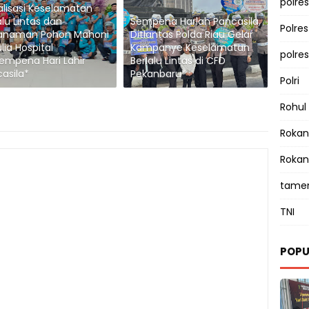
polres
alisasi Keselamatan
alu Lintas dan
Sempena Harlah Pancasila,
Polre
anaman Pohon Mahoni
Ditlantas Polda Riau Gelar
ulia Hospital
Kampanye Keselamatan
polre
empena Hari Lahir
Berlalu Lintas di CFD
asila*
Pekanbaru*
Polri
Rohul
Rokan 
Rokan
tamen
TNI
POPU