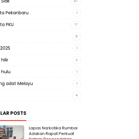
 Siak
47
sta Pekanbaru
1
sta PKU
17
8
 2025
1
hilir
3
 hulu
1
g adat Melayu
1
4
LAR POSTS
Lapas Narkotika Rumbai
Adakan Rapat Perkuat