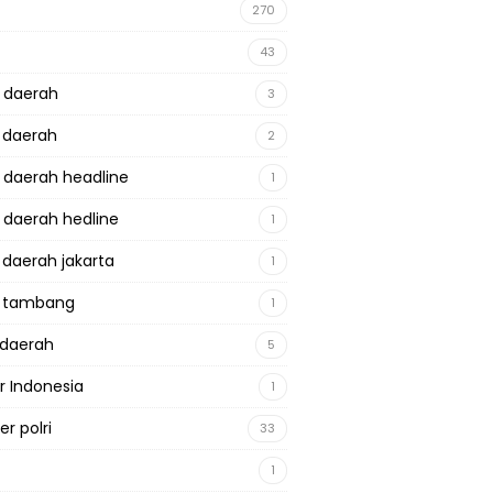
270
43
a daerah
3
a daerah
2
a daerah headline
1
a daerah hedline
1
a daerah jakarta
1
a tambang
1
adaerah
5
r Indonesia
1
r polri
33
1