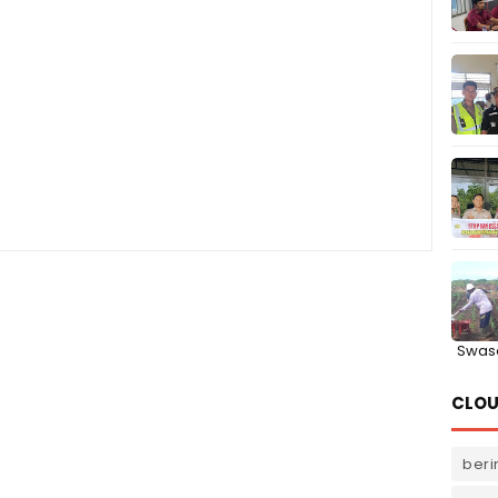
Swas
CLOU
beri