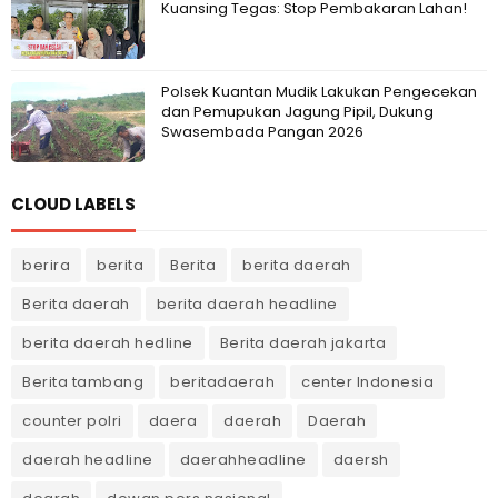
Kuansing Tegas: Stop Pembakaran Lahan!
Polsek Kuantan Mudik Lakukan Pengecekan
dan Pemupukan Jagung Pipil, Dukung
Swasembada Pangan 2026
CLOUD LABELS
berira
berita
Berita
berita daerah
Berita daerah
berita daerah headline
berita daerah hedline
Berita daerah jakarta
Berita tambang
beritadaerah
center Indonesia
counter polri
daera
daerah
Daerah
daerah headline
daerahheadline
daersh