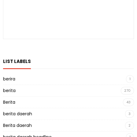
LIST LABELS
berira
1
berita
270
Berita
43
berita daerah
3
Berita daerah
2
berita daerah headline
1