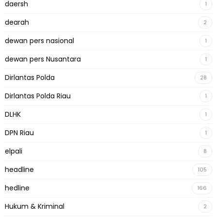
daersh
1
dearah
2
dewan pers nasional
1
dewan pers Nusantara
1
Dirlantas Polda
28
Dirlantas Polda Riau
1
DLHK
1
DPN Riau
1
elpali
8
headline
105
hedline
166
Hukum & Kriminal
2