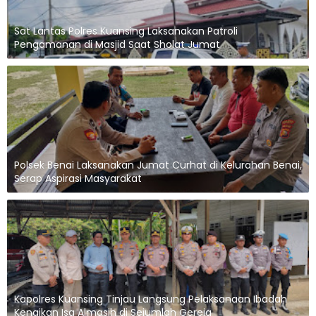
Sat Lantas Polres Kuansing Laksanakan Patroli
Pengamanan di Masjid Saat Sholat Jumat
Polsek Benai Laksanakan Jumat Curhat di Kelurahan Benai,
Serap Aspirasi Masyarakat
Kapolres Kuansing Tinjau Langsung Pelaksanaan Ibadah
Kenaikan Isa Almasih di Sejumlah Gereja