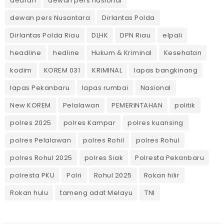
dearah
dewan pers nasional
dewan pers Nusantara
Dirlantas Polda
Dirlantas Polda Riau
DLHK
DPN Riau
elpali
headline
hedline
Hukum & Kriminal
Kesehatan
kodim
KOREM 031
KRIMINAL
lapas bangkinang
lapas Pekanbaru
lapas rumbai
Nasional
New KOREM
Pelalawan
PEMERINTAHAN
politik
polres 2025
polres Kampar
polres kuansing
polres Pelalawan
polres Rohil
polres Rohul
polres Rohul 2025
polres Siak
Polresta Pekanbaru
polresta PKU
Polri
Rohul 2025
Rokan hilir
Rokan hulu
tameng adat Melayu
TNI