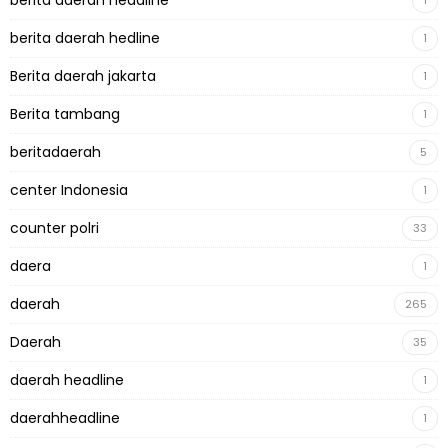
berita daerah hedline
1
Berita daerah jakarta
1
Berita tambang
1
beritadaerah
5
center Indonesia
1
counter polri
33
daera
1
daerah
265
Daerah
35
daerah headline
1
daerahheadline
1