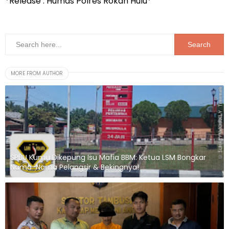
*Release : Humas Polres Rokan Hulu*
MORE FROM AUTHOR
SPBU Kumu Dikepung Isu Mafia BBM: Ketua LSM Bongkar
Nama-Nama Pelangsir & Bekingnya!