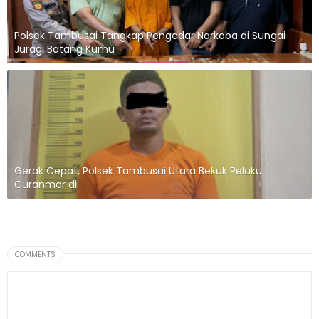
Polsek Tambusai Tangkap Pengedar Narkoba di Sungai
Juragi Batang Kumu
Gerak Cepat, Polsek Tambusai Utara Bekuk Pelaku
Curanmor di
COMMENTS