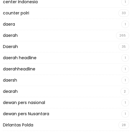
center Indonesia
1
counter polri
33
daera
1
daerah
265
Daerah
35
daerah headline
1
daerahheadline
1
daersh
1
dearah
2
dewan pers nasional
1
dewan pers Nusantara
1
Dirlantas Polda
28