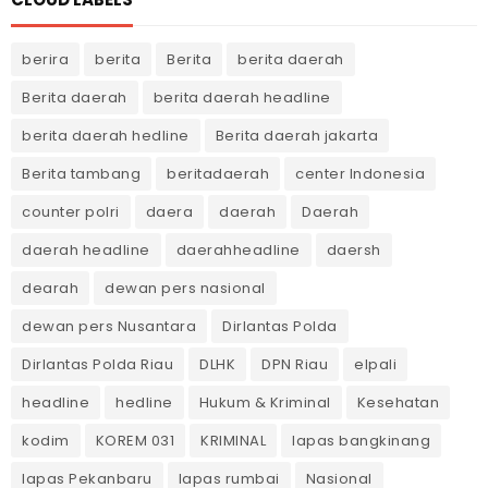
berira
berita
Berita
berita daerah
Berita daerah
berita daerah headline
berita daerah hedline
Berita daerah jakarta
Berita tambang
beritadaerah
center Indonesia
counter polri
daera
daerah
Daerah
daerah headline
daerahheadline
daersh
dearah
dewan pers nasional
dewan pers Nusantara
Dirlantas Polda
Dirlantas Polda Riau
DLHK
DPN Riau
elpali
headline
hedline
Hukum & Kriminal
Kesehatan
kodim
KOREM 031
KRIMINAL
lapas bangkinang
lapas Pekanbaru
lapas rumbai
Nasional