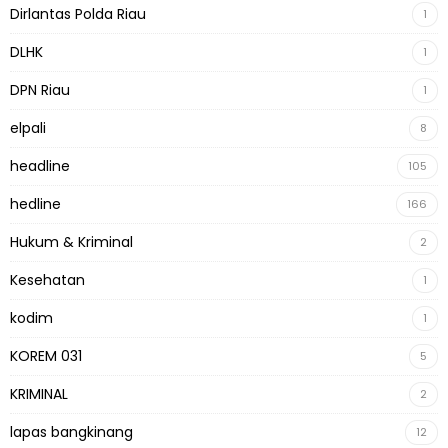
Dirlantas Polda Riau
1
DLHK
1
DPN Riau
1
elpali
8
headline
105
hedline
166
Hukum & Kriminal
2
Kesehatan
1
kodim
1
KOREM 031
5
KRIMINAL
2
lapas bangkinang
12