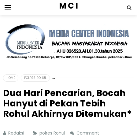
M C I
HOME
POLRES ROHUL
Dua Hari Pencarian, Bocah
Hanyut di Pekan Tebih
Rohul Akhirnya Ditemukan*
Redaksi
polres Rohul
Comment