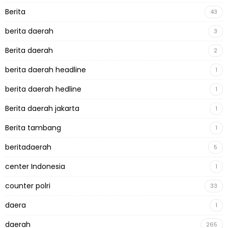
Berita
43
berita daerah
3
Berita daerah
2
berita daerah headline
1
berita daerah hedline
1
Berita daerah jakarta
1
Berita tambang
1
beritadaerah
5
center Indonesia
1
counter polri
33
daera
1
daerah
265