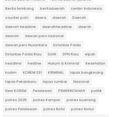
Berita tambang
beritadaerah
center Indonesia
counter polri
daera
daerah
Daerah
daerah headline
daerahheadline
daersh
dearah
dewan pers nasional
dewan pers Nusantara
Dirlantas Polda
Dirlantas Polda Riau
DLHK
DPN Riau
elpali
headline
hedline
Hukum & Kriminal
Kesehatan
kodim
KOREM 031
KRIMINAL
lapas bangkinang
lapas Pekanbaru
lapas rumbai
Nasional
New KOREM
Pelalawan
PEMERINTAHAN
politik
polres 2025
polres Kampar
polres kuansing
polres Pelalawan
polres Rohil
polres Rohul