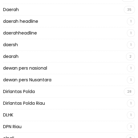
Daerah
35
daerah headline
1
daerahheadline
1
daersh
1
dearah
2
dewan pers nasional
1
dewan pers Nusantara
1
Dirlantas Polda
28
Dirlantas Polda Riau
1
DLHK
1
DPN Riau
1